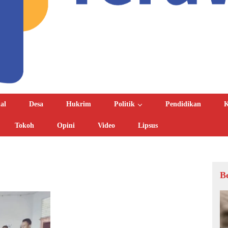
al
Desa
Hukrim
Politik
Pendidikan
K
Tokoh
Opini
Video
Lipsus
B