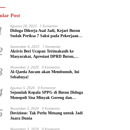
n
Masa Mereka Tidak
Tahu”
ular Post
Agustus 28, 2025
1 Komentar
1
Diduga Dikerja Asal Jadi, Kejari Buton
Sudah Periksa 7 Saksi pada Pekerjaan
Jalan di Rejosari Buton, Kerugian Negara
Capai Rp 100 Juta Lebih
September 4, 2025
1 Komentar
2
Aktivis Beri Ucapan Terimakasih ke
Masyarakat, Apresiasi DPRD Buton,
Bupati Dipertanyakan?
November 3, 2020
0 Komentar
3
Al-Qaeda Ancam akan Membunuh, Ini
Sebabnya!
Agustus 5, 2026
0 Komentar
4
Sejumlah Kepala SPPG di Buton Diduga
Monopoli Sisa Minyak Goreng dan
Jerigen Bekas: Dijual Untuk Keuntungan
Pribadi
November 3, 2020
0 Komentar
5
Dovizioso: Tak Perlu Menang untuk Jadi
Juara Dunia
November 3, 2020
0 Komentar