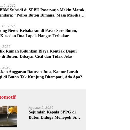
us 1, 2026
 BBM Subsidi di SPBU Pasarwajo Makin Marak,
endara: “Polres Buton Dimana, Masa Mereka
k Tahu”
us 1, 2026
king News: Kebakaran di Pasar Sore Buton,
 Kios dan Dua Lapak Hangus Terbakar
31, 2026
lik Rumah Keluhkan Biaya Kontrak Dapur
di Buton: Dibayar Cicil dan Tidak Jelas
31, 2026
skan Anggaran Ratusan Juta, Kantor Lurah
gi di Buton Tak Kunjung Ditempati, Ada Apa?
tomotif
Agustus 5, 2026
Sejumlah Kepala SPPG di
Buton Diduga Monopoli Sisa
Minyak Goreng dan Jerigen
Bekas: Dijual Untuk