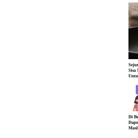
Seju
Sisa
Untu
Di B
Dapu
Masi
Dua 