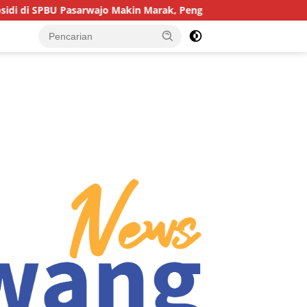
asarwajo Makin Marak, Pengendara: “Polres Buton Dimana, Masa 