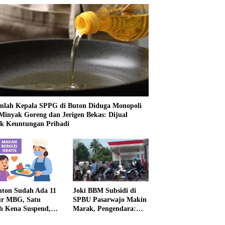
mlah Kepala SPPG di Buton Diduga Monopoli
 Minyak Goreng dan Jerigen Bekas: Dijual
k Keuntungan Pribadi
uton Sudah Ada 11
Joki BBM Subsidi di
r MBG, Satu
SPBU Pasarwajo Makin
h Kena Suspend,
Marak, Pengendara:
Lainnya Belum
“Polres Buton Dimana,