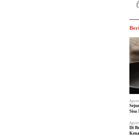
Ber
Agust
Seju
Sisa
Untu
Agust
Di B
Kena