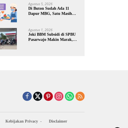
Keuntungan Pribadi
Agustus 5, 2026
Di Buton Sudah Ada 11
Dapur MBG, Satu Masih
Kena Suspend, Dua Lainnya
Belum Jalan
Agustus 1, 2026
Joki BBM Subsidi di SPBU
Pasarwajo Makin Marak,
Pengendara: “Polres Buton
Dimana, Masa Mereka Tidak
Tahu”
Kebijakan Privacy
Disclaimer