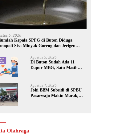
ustus 5, 2026
jumlah Kepala SPPG di Buton Diduga
nopoli Sisa Minyak Goreng dan Jerigen
kas: Dijual Untuk Keuntungan Pribadi
Agustus 5, 2026
Di Buton Sudah Ada 11
Dapur MBG, Satu Masih
Kena Suspend, Dua Lainnya
Belum Jalan
Agustus 1, 2026
Joki BBM Subsidi di SPBU
Pasarwajo Makin Marak,
Pengendara: “Polres Buton
Dimana, Masa Mereka Tidak
Tahu”
ita Olahraga