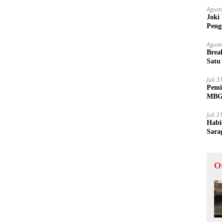
Agust
Joki
Peng
Tida
Agust
Brea
Satu
Juli 
Pemi
MBG 
Juli 
Habi
Sara
O