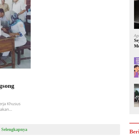
Ag
Se
Mo
Be
gsong
rja Khusus
takan…
Selengkapnya
Ber