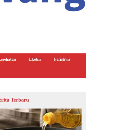
esehatan
Ekobis
Peristiwa
erita Terbaru