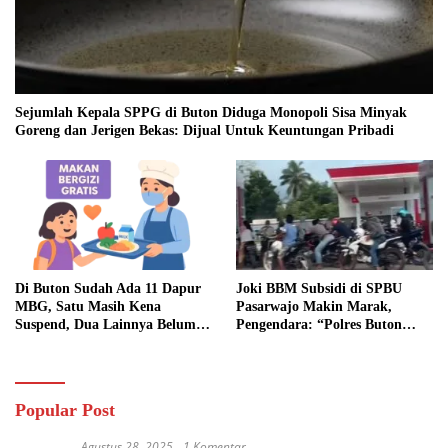
Sejumlah Kepala SPPG di Buton Diduga Monopoli Sisa Minyak
Goreng dan Jerigen Bekas: Dijual Untuk Keuntungan Pribadi
Di Buton Sudah Ada 11 Dapur
Joki BBM Subsidi di SPBU
MBG, Satu Masih Kena
Pasarwajo Makin Marak,
Suspend, Dua Lainnya Belum
Pengendara: “Polres Buton
Jalan
Dimana, Masa Mereka Tidak
Tahu”
Popular Post
Agustus 28, 2025
1 Komentar