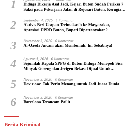
1
Diduga Dikerja Asal Jadi, Kejari Buton Sudah Periksa 7
Saksi pada Pekerjaan Jalan di Rejosari Buton, Kerugian
Negara Capai Rp 100 Juta Lebih
September 4, 2025
1 Komentar
2
Aktivis Beri Ucapan Terimakasih ke Masyarakat,
Apresiasi DPRD Buton, Bupati Dipertanyakan?
November 3, 2020
0 Komentar
3
Al-Qaeda Ancam akan Membunuh, Ini Sebabnya!
Agustus 5, 2026
0 Komentar
4
Sejumlah Kepala SPPG di Buton Diduga Monopoli Sisa
Minyak Goreng dan Jerigen Bekas: Dijual Untuk
Keuntungan Pribadi
November 3, 2020
0 Komentar
5
Dovizioso: Tak Perlu Menang untuk Jadi Juara Dunia
November 3, 2020
0 Komentar
6
Barcelona Terancam Pailit
Berita Kriminal