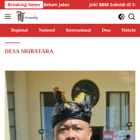
Langsung
ua Lainnya Belum Jalan
Breaking News
Joki BBM Subsidi di SPBU Pasar
ke
konten
Regional
Nasional
Internasional
Desa
Hukrim
DESA SRIBATARA