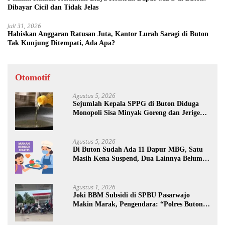
Dibayar Cicil dan Tidak Jelas
Juli 31, 2026
Habiskan Anggaran Ratusan Juta, Kantor Lurah Saragi di Buton
Tak Kunjung Ditempati, Ada Apa?
Otomotif
Agustus 5, 2026
Sejumlah Kepala SPPG di Buton Diduga
Monopoli Sisa Minyak Goreng dan Jerigen
Bekas: Dijual Untuk Keuntungan Pribadi
Agustus 5, 2026
Di Buton Sudah Ada 11 Dapur MBG, Satu
Masih Kena Suspend, Dua Lainnya Belum
Jalan
Agustus 1, 2026
Joki BBM Subsidi di SPBU Pasarwajo
Makin Marak, Pengendara: “Polres Buton
Dimana, Masa Mereka Tidak Tahu”