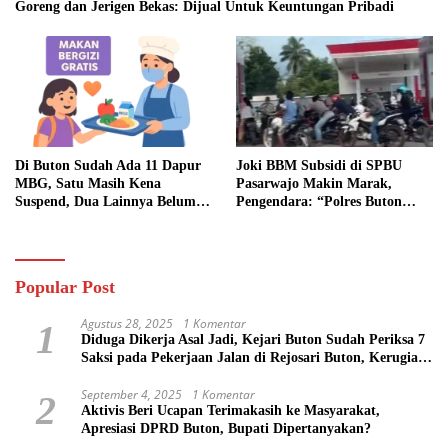
Goreng dan Jerigen Bekas: Dijual Untuk Keuntungan Pribadi
Di Buton Sudah Ada 11 Dapur
Joki BBM Subsidi di SPBU
MBG, Satu Masih Kena
Pasarwajo Makin Marak,
Suspend, Dua Lainnya Belum
Pengendara: “Polres Buton
Jalan
Dimana, Masa Mereka Tidak
Tahu”
Popular Post
Agustus 28, 2025
1 Komentar
1
Diduga Dikerja Asal Jadi, Kejari Buton Sudah Periksa 7
Saksi pada Pekerjaan Jalan di Rejosari Buton, Kerugian
Negara Capai Rp 100 Juta Lebih
September 4, 2025
1 Komentar
2
Aktivis Beri Ucapan Terimakasih ke Masyarakat,
Apresiasi DPRD Buton, Bupati Dipertanyakan?