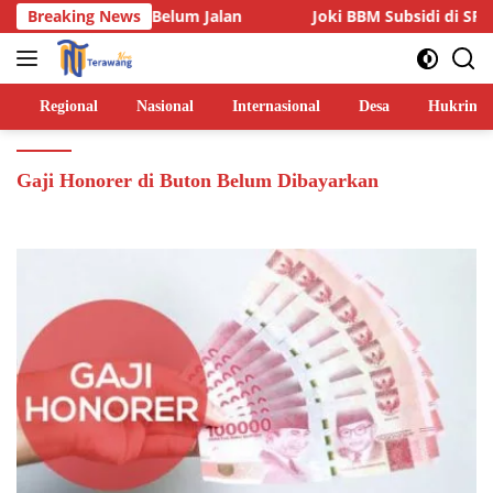
Langsung
Dua Lainnya Belum Jalan
Breaking News
Joki BBM Subsidi di SPBU Pasa
ke
konten
Regional
Nasional
Internasional
Desa
Hukrim
Gaji Honorer di Buton Belum Dibayarkan