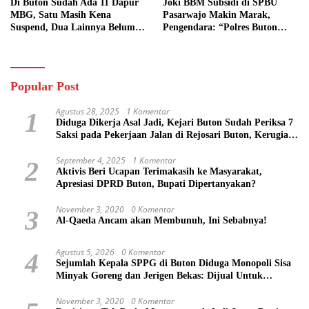
Di Buton Sudah Ada 11 Dapur
Joki BBM Subsidi di SPBU
MBG, Satu Masih Kena
Pasarwajo Makin Marak,
Suspend, Dua Lainnya Belum
Pengendara: “Polres Buton
Jalan
Dimana, Masa Mereka Tidak
Tahu”
Popular Post
Agustus 28, 2025
1 Komentar
1
Diduga Dikerja Asal Jadi, Kejari Buton Sudah Periksa 7
Saksi pada Pekerjaan Jalan di Rejosari Buton, Kerugian
Negara Capai Rp 100 Juta Lebih
September 4, 2025
1 Komentar
2
Aktivis Beri Ucapan Terimakasih ke Masyarakat,
Apresiasi DPRD Buton, Bupati Dipertanyakan?
November 3, 2020
0 Komentar
3
Al-Qaeda Ancam akan Membunuh, Ini Sebabnya!
Agustus 5, 2026
0 Komentar
4
Sejumlah Kepala SPPG di Buton Diduga Monopoli Sisa
Minyak Goreng dan Jerigen Bekas: Dijual Untuk
Keuntungan Pribadi
November 3, 2020
0 Komentar