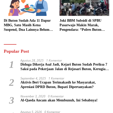
Di Buton Sudah Ada 11 Dapur
Joki BBM Subsidi di SPBU
MBG, Satu Masih Kena
Pasarwajo Makin Marak,
Suspend, Dua Lainnya Belum
Pengendara: “Polres Buton
Jalan
Dimana, Masa Mereka Tidak
Tahu”
Popular Post
Agustus 28, 2025
1 Komentar
1
Diduga Dikerja Asal Jadi, Kejari Buton Sudah Periksa 7
Saksi pada Pekerjaan Jalan di Rejosari Buton, Kerugian
Negara Capai Rp 100 Juta Lebih
September 4, 2025
1 Komentar
2
Aktivis Beri Ucapan Terimakasih ke Masyarakat,
Apresiasi DPRD Buton, Bupati Dipertanyakan?
November 3, 2020
0 Komentar
3
Al-Qaeda Ancam akan Membunuh, Ini Sebabnya!
Agustus 5, 2026
0 Komentar