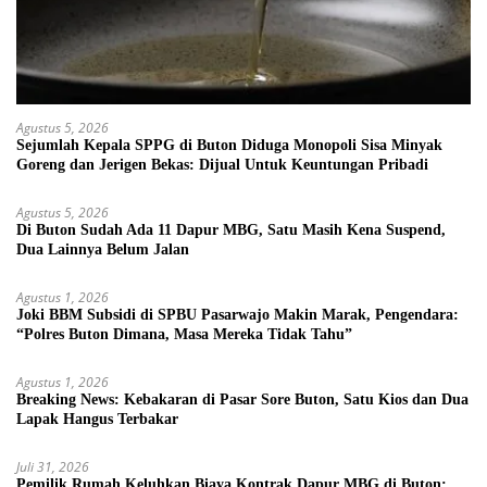
Agustus 5, 2026
Sejumlah Kepala SPPG di Buton Diduga Monopoli Sisa Minyak
Goreng dan Jerigen Bekas: Dijual Untuk Keuntungan Pribadi
Agustus 5, 2026
Di Buton Sudah Ada 11 Dapur MBG, Satu Masih Kena Suspend,
Dua Lainnya Belum Jalan
Agustus 1, 2026
Joki BBM Subsidi di SPBU Pasarwajo Makin Marak, Pengendara:
“Polres Buton Dimana, Masa Mereka Tidak Tahu”
Agustus 1, 2026
Breaking News: Kebakaran di Pasar Sore Buton, Satu Kios dan Dua
Lapak Hangus Terbakar
Juli 31, 2026
Pemilik Rumah Keluhkan Biaya Kontrak Dapur MBG di Buton: