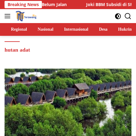
Langsung
ua Lainnya Belum Jalan
Breaking News
Joki BBM Subsidi di SPBU Pasa
ke
konten
Regional
Nasional
Internasional
Desa
Hukrim
hutan adat