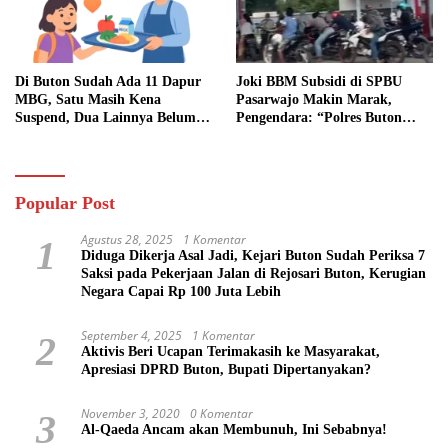
Di Buton Sudah Ada 11 Dapur
Joki BBM Subsidi di SPBU
MBG, Satu Masih Kena
Pasarwajo Makin Marak,
Suspend, Dua Lainnya Belum
Pengendara: “Polres Buton
Jalan
Dimana, Masa Mereka Tidak
Tahu”
Popular Post
Agustus 28, 2025
1 Komentar
1
Diduga Dikerja Asal Jadi, Kejari Buton Sudah Periksa 7
Saksi pada Pekerjaan Jalan di Rejosari Buton, Kerugian
Negara Capai Rp 100 Juta Lebih
September 4, 2025
1 Komentar
2
Aktivis Beri Ucapan Terimakasih ke Masyarakat,
Apresiasi DPRD Buton, Bupati Dipertanyakan?
November 3, 2020
0 Komentar
3
Al-Qaeda Ancam akan Membunuh, Ini Sebabnya!