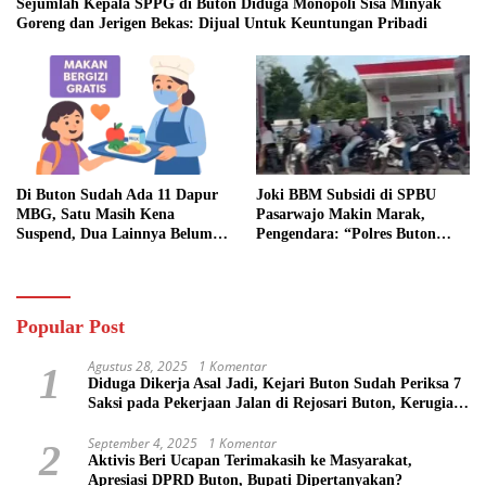
Sejumlah Kepala SPPG di Buton Diduga Monopoli Sisa Minyak
Goreng dan Jerigen Bekas: Dijual Untuk Keuntungan Pribadi
Di Buton Sudah Ada 11 Dapur
Joki BBM Subsidi di SPBU
MBG, Satu Masih Kena
Pasarwajo Makin Marak,
Suspend, Dua Lainnya Belum
Pengendara: “Polres Buton
Jalan
Dimana, Masa Mereka Tidak
Tahu”
Popular Post
Agustus 28, 2025
1 Komentar
1
Diduga Dikerja Asal Jadi, Kejari Buton Sudah Periksa 7
Saksi pada Pekerjaan Jalan di Rejosari Buton, Kerugian
Negara Capai Rp 100 Juta Lebih
September 4, 2025
1 Komentar
2
Aktivis Beri Ucapan Terimakasih ke Masyarakat,
Apresiasi DPRD Buton, Bupati Dipertanyakan?