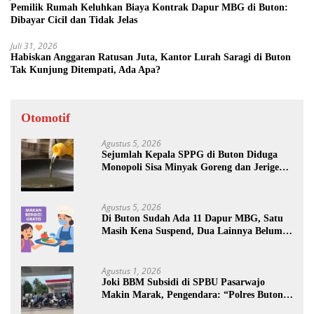
Pemilik Rumah Keluhkan Biaya Kontrak Dapur MBG di Buton:
Dibayar Cicil dan Tidak Jelas
Juli 31, 2026
Habiskan Anggaran Ratusan Juta, Kantor Lurah Saragi di Buton
Tak Kunjung Ditempati, Ada Apa?
Otomotif
Agustus 5, 2026
Sejumlah Kepala SPPG di Buton Diduga
Monopoli Sisa Minyak Goreng dan Jerigen
Bekas: Dijual Untuk Keuntungan Pribadi
Agustus 5, 2026
Di Buton Sudah Ada 11 Dapur MBG, Satu
Masih Kena Suspend, Dua Lainnya Belum
Jalan
Agustus 1, 2026
Joki BBM Subsidi di SPBU Pasarwajo
Makin Marak, Pengendara: “Polres Buton
Dimana, Masa Mereka Tidak Tahu”