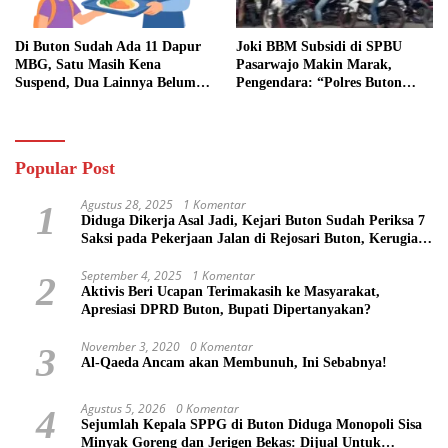
Di Buton Sudah Ada 11 Dapur
Joki BBM Subsidi di SPBU
MBG, Satu Masih Kena
Pasarwajo Makin Marak,
Suspend, Dua Lainnya Belum
Pengendara: “Polres Buton
Jalan
Dimana, Masa Mereka Tidak
Tahu”
Popular Post
Agustus 28, 2025
1 Komentar
1
Diduga Dikerja Asal Jadi, Kejari Buton Sudah Periksa 7
Saksi pada Pekerjaan Jalan di Rejosari Buton, Kerugian
Negara Capai Rp 100 Juta Lebih
September 4, 2025
1 Komentar
2
Aktivis Beri Ucapan Terimakasih ke Masyarakat,
Apresiasi DPRD Buton, Bupati Dipertanyakan?
November 3, 2020
0 Komentar
3
Al-Qaeda Ancam akan Membunuh, Ini Sebabnya!
Agustus 5, 2026
0 Komentar
4
Sejumlah Kepala SPPG di Buton Diduga Monopoli Sisa
Minyak Goreng dan Jerigen Bekas: Dijual Untuk