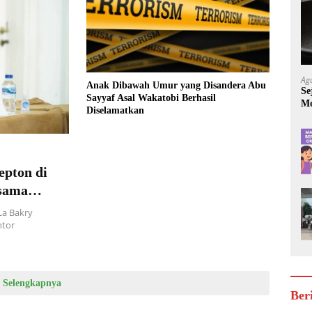
Ag
Anak Dibawah Umur yang Disandera Abu
Se
Sayyaf Asal Wakatobi Berhasil
Mo
Diselamatkan
Be
epton di
rsama
a Bakry
ntor
Selengkapnya
Ber