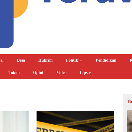
al
Desa
Hukrim
Politik
Pendidikan
K
Tokoh
Opini
Video
Lipsus
B