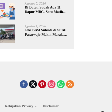
Keuntungan Pribadi
Agustus 5, 2026
Di Buton Sudah Ada 11
Dapur MBG, Satu Masih
Kena Suspend, Dua Lainnya
Belum Jalan
Agustus 1, 2026
Joki BBM Subsidi di SPBU
Pasarwajo Makin Marak,
Pengendara: “Polres Buton
Dimana, Masa Mereka Tidak
Tahu”
Kebijakan Privacy
Disclaimer