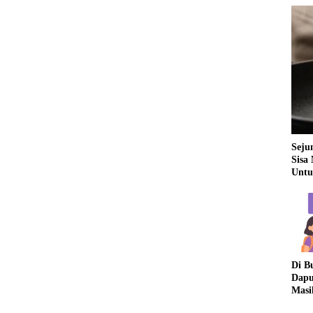
Seju
Sisa
Untu
Di B
Dapu
Masi
Dua 