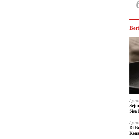
Ber
Agust
Seju
Sisa
Untu
Agust
Di B
Kena