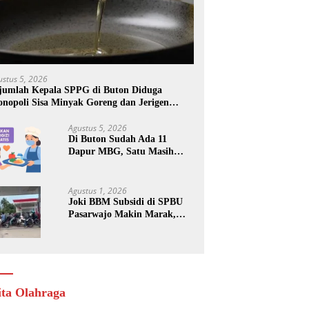
ustus 5, 2026
jumlah Kepala SPPG di Buton Diduga
nopoli Sisa Minyak Goreng dan Jerigen
kas: Dijual Untuk Keuntungan Pribadi
Agustus 5, 2026
Di Buton Sudah Ada 11
Dapur MBG, Satu Masih
Kena Suspend, Dua Lainnya
Belum Jalan
Agustus 1, 2026
Joki BBM Subsidi di SPBU
Pasarwajo Makin Marak,
Pengendara: “Polres Buton
Dimana, Masa Mereka Tidak
Tahu”
ita Olahraga