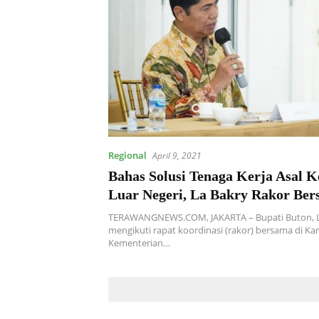
Regional
April 9, 2021
Bahas Solusi Tenaga Kerja Asal K
Luar Negeri, La Bakry Rakor Be
Kemenlu di Jakarta
TERAWANGNEWS.COM, JAKARTA – Bupati Buton, L
mengikuti rapat koordinasi (rakor) bersama di Ka
Kementerian…