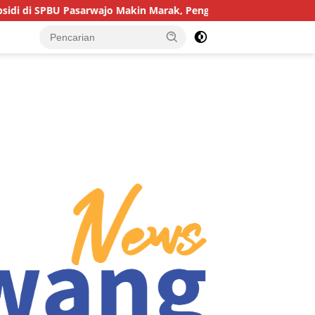
sarwajo Makin Marak, Pengendara: “Polres Buton Dimana, Masa 