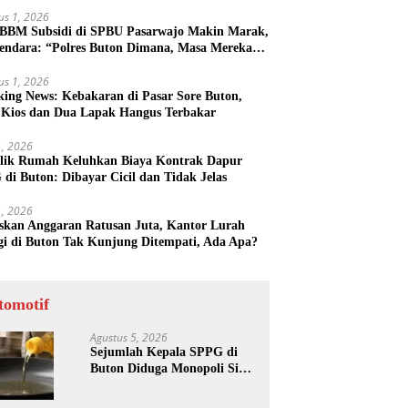
us 1, 2026
 BBM Subsidi di SPBU Pasarwajo Makin Marak,
endara: “Polres Buton Dimana, Masa Mereka
k Tahu”
us 1, 2026
king News: Kebakaran di Pasar Sore Buton,
 Kios dan Dua Lapak Hangus Terbakar
31, 2026
lik Rumah Keluhkan Biaya Kontrak Dapur
di Buton: Dibayar Cicil dan Tidak Jelas
31, 2026
skan Anggaran Ratusan Juta, Kantor Lurah
gi di Buton Tak Kunjung Ditempati, Ada Apa?
tomotif
Agustus 5, 2026
Sejumlah Kepala SPPG di
Buton Diduga Monopoli Sisa
Minyak Goreng dan Jerigen
Bekas: Dijual Untuk