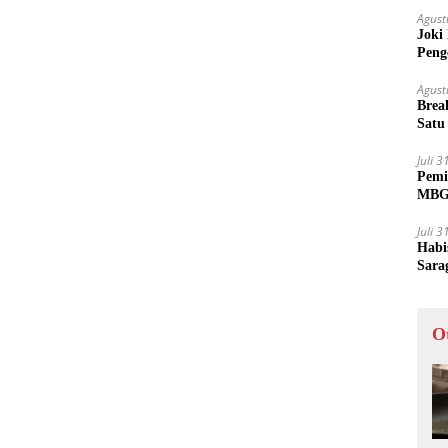
Agust
Joki
Peng
Tida
Agust
Brea
Satu
Juli 
Pemi
MBG 
Juli 
Habi
Sara
O