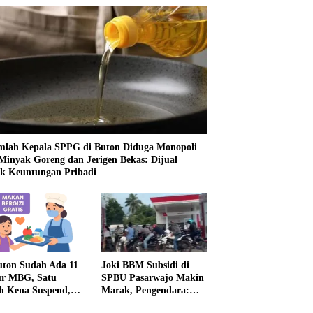
mlah Kepala SPPG di Buton Diduga Monopoli
 Minyak Goreng dan Jerigen Bekas: Dijual
k Keuntungan Pribadi
uton Sudah Ada 11
Joki BBM Subsidi di
r MBG, Satu
SPBU Pasarwajo Makin
h Kena Suspend,
Marak, Pengendara:
Lainnya Belum
“Polres Buton Dimana,