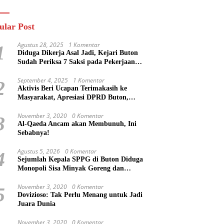
n
Masa Mereka Tidak
Tahu”
ular Post
Agustus 28, 2025
1 Komentar
1
Diduga Dikerja Asal Jadi, Kejari Buton
Sudah Periksa 7 Saksi pada Pekerjaan
Jalan di Rejosari Buton, Kerugian Negara
Capai Rp 100 Juta Lebih
September 4, 2025
1 Komentar
2
Aktivis Beri Ucapan Terimakasih ke
Masyarakat, Apresiasi DPRD Buton,
Bupati Dipertanyakan?
November 3, 2020
0 Komentar
3
Al-Qaeda Ancam akan Membunuh, Ini
Sebabnya!
Agustus 5, 2026
0 Komentar
4
Sejumlah Kepala SPPG di Buton Diduga
Monopoli Sisa Minyak Goreng dan
Jerigen Bekas: Dijual Untuk Keuntungan
Pribadi
November 3, 2020
0 Komentar
5
Dovizioso: Tak Perlu Menang untuk Jadi
Juara Dunia
November 3, 2020
0 Komentar