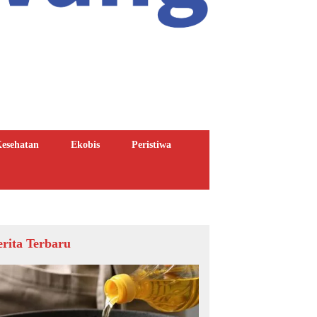
esehatan
Ekobis
Peristiwa
erita Terbaru