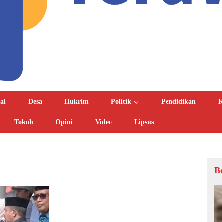
al
Desa
Hukrim
Politik
Pendidikan
K
Tokoh
Opini
Video
Lipsus
B