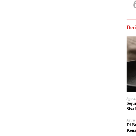
Ber
Agust
Seju
Sisa
Untu
Agust
Di B
Kena