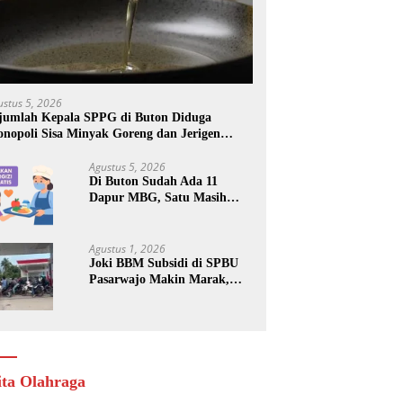
ustus 5, 2026
jumlah Kepala SPPG di Buton Diduga
nopoli Sisa Minyak Goreng dan Jerigen
kas: Dijual Untuk Keuntungan Pribadi
Agustus 5, 2026
Di Buton Sudah Ada 11
Dapur MBG, Satu Masih
Kena Suspend, Dua Lainnya
Belum Jalan
Agustus 1, 2026
Joki BBM Subsidi di SPBU
Pasarwajo Makin Marak,
Pengendara: “Polres Buton
Dimana, Masa Mereka Tidak
Tahu”
ita Olahraga