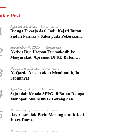
n
Masa Mereka Tidak
Tahu”
ular Post
Agustus 28, 2025
1 Komentar
1
Diduga Dikerja Asal Jadi, Kejari Buton
Sudah Periksa 7 Saksi pada Pekerjaan
Jalan di Rejosari Buton, Kerugian Negara
Capai Rp 100 Juta Lebih
September 4, 2025
1 Komentar
2
Aktivis Beri Ucapan Terimakasih ke
Masyarakat, Apresiasi DPRD Buton,
Bupati Dipertanyakan?
November 3, 2020
0 Komentar
3
Al-Qaeda Ancam akan Membunuh, Ini
Sebabnya!
Agustus 5, 2026
0 Komentar
4
Sejumlah Kepala SPPG di Buton Diduga
Monopoli Sisa Minyak Goreng dan
Jerigen Bekas: Dijual Untuk Keuntungan
Pribadi
November 3, 2020
0 Komentar
5
Dovizioso: Tak Perlu Menang untuk Jadi
Juara Dunia
November 3, 2020
0 Komentar