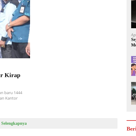
Ag
Se
Mo
Be
r Kirap
n baru 1444
dan Kantor
Selengkapnya
Ber