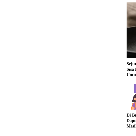
Seju
Sisa
Untu
Di B
Dapu
Masi
Dua 