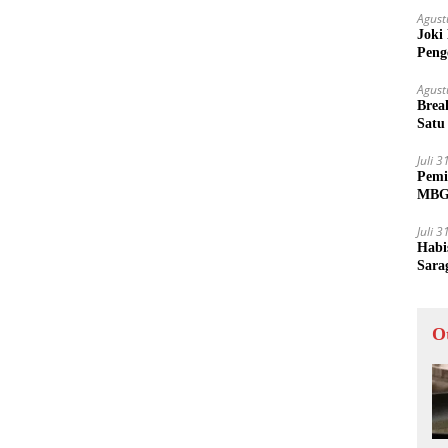
Agust
Joki
Peng
Tida
Agust
Brea
Satu
Juli 
Pemi
MBG 
Juli 
Habi
Sara
O