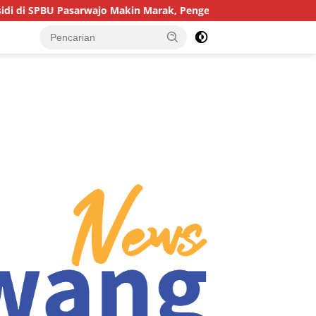
sarwajo Makin Marak, Pengendara: “Polres Buton Dimana, Masa M