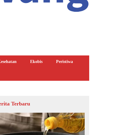
esehatan
Ekobis
Peristiwa
erita Terbaru