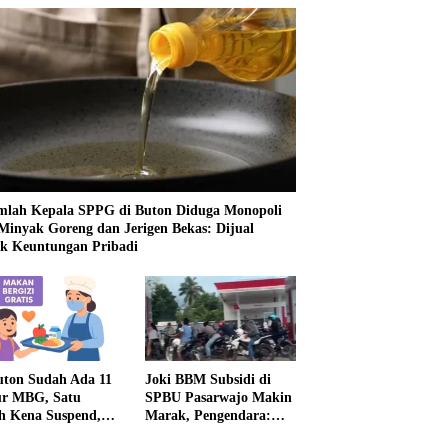
mlah Kepala SPPG di Buton Diduga Monopoli
 Minyak Goreng dan Jerigen Bekas: Dijual
k Keuntungan Pribadi
uton Sudah Ada 11
Joki BBM Subsidi di
r MBG, Satu
SPBU Pasarwajo Makin
h Kena Suspend,
Marak, Pengendara:
Lainnya Belum
“Polres Buton Dimana,