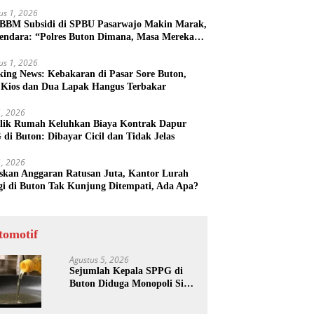
us 1, 2026
 BBM Subsidi di SPBU Pasarwajo Makin Marak,
endara: “Polres Buton Dimana, Masa Mereka
k Tahu”
us 1, 2026
king News: Kebakaran di Pasar Sore Buton,
 Kios dan Dua Lapak Hangus Terbakar
31, 2026
lik Rumah Keluhkan Biaya Kontrak Dapur
di Buton: Dibayar Cicil dan Tidak Jelas
31, 2026
skan Anggaran Ratusan Juta, Kantor Lurah
gi di Buton Tak Kunjung Ditempati, Ada Apa?
tomotif
Agustus 5, 2026
Sejumlah Kepala SPPG di
Buton Diduga Monopoli Sisa
Minyak Goreng dan Jerigen
Bekas: Dijual Untuk