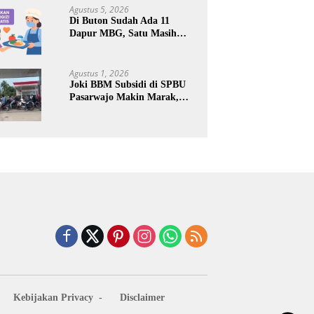
Keuntungan Pribadi
Agustus 5, 2026
Di Buton Sudah Ada 11
Dapur MBG, Satu Masih
Kena Suspend, Dua Lainnya
Belum Jalan
Agustus 1, 2026
Joki BBM Subsidi di SPBU
Pasarwajo Makin Marak,
Pengendara: “Polres Buton
Dimana, Masa Mereka Tidak
Tahu”
Kebijakan Privacy
Disclaimer