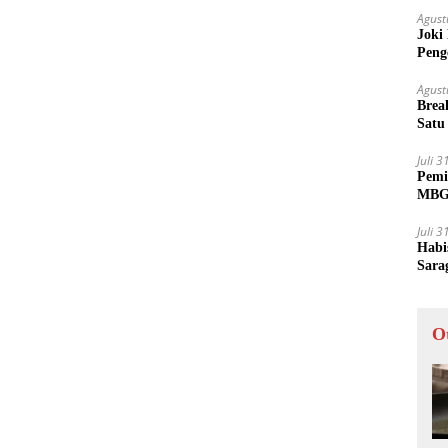
Agust
Joki
Peng
Tida
Agust
Brea
Satu
Juli 
Pemi
MBG 
Juli 
Habi
Sara
O