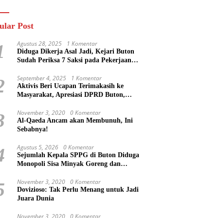
n
Masa Mereka Tidak
Tahu”
ular Post
Agustus 28, 2025
1 Komentar
1
Diduga Dikerja Asal Jadi, Kejari Buton
Sudah Periksa 7 Saksi pada Pekerjaan
Jalan di Rejosari Buton, Kerugian Negara
Capai Rp 100 Juta Lebih
September 4, 2025
1 Komentar
2
Aktivis Beri Ucapan Terimakasih ke
Masyarakat, Apresiasi DPRD Buton,
Bupati Dipertanyakan?
November 3, 2020
0 Komentar
3
Al-Qaeda Ancam akan Membunuh, Ini
Sebabnya!
Agustus 5, 2026
0 Komentar
4
Sejumlah Kepala SPPG di Buton Diduga
Monopoli Sisa Minyak Goreng dan
Jerigen Bekas: Dijual Untuk Keuntungan
Pribadi
November 3, 2020
0 Komentar
5
Dovizioso: Tak Perlu Menang untuk Jadi
Juara Dunia
November 3, 2020
0 Komentar