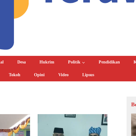
al
Desa
Hukrim
Politik
Pendidikan
K
Tokoh
Opini
Video
Lipsus
B