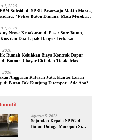
us 1, 2026
 BBM Subsidi di SPBU Pasarwajo Makin Marak,
endara: “Polres Buton Dimana, Masa Mereka
k Tahu”
us 1, 2026
king News: Kebakaran di Pasar Sore Buton,
 Kios dan Dua Lapak Hangus Terbakar
31, 2026
lik Rumah Keluhkan Biaya Kontrak Dapur
di Buton: Dibayar Cicil dan Tidak Jelas
31, 2026
skan Anggaran Ratusan Juta, Kantor Lurah
gi di Buton Tak Kunjung Ditempati, Ada Apa?
tomotif
Agustus 5, 2026
Sejumlah Kepala SPPG di
Buton Diduga Monopoli Sisa
Minyak Goreng dan Jerigen
Bekas: Dijual Untuk