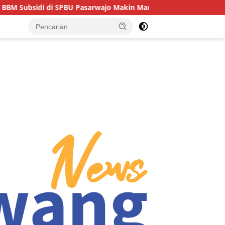
i SPBU Pasarwajo Makin Marak, Pengendara: “Polres Buton Dima