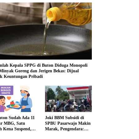
mlah Kepala SPPG di Buton Diduga Monopoli
 Minyak Goreng dan Jerigen Bekas: Dijual
k Keuntungan Pribadi
uton Sudah Ada 11
Joki BBM Subsidi di
r MBG, Satu
SPBU Pasarwajo Makin
h Kena Suspend,
Marak, Pengendara:
Lainnya Belum
“Polres Buton Dimana,