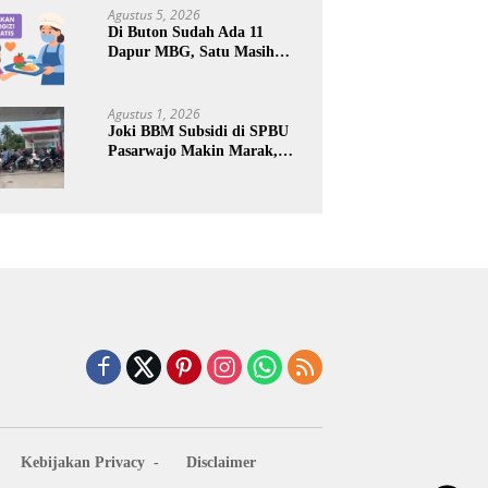
Keuntungan Pribadi
Agustus 5, 2026
Di Buton Sudah Ada 11
Dapur MBG, Satu Masih
Kena Suspend, Dua Lainnya
Belum Jalan
Agustus 1, 2026
Joki BBM Subsidi di SPBU
Pasarwajo Makin Marak,
Pengendara: “Polres Buton
Dimana, Masa Mereka Tidak
Tahu”
Kebijakan Privacy
Disclaimer