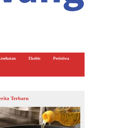
esehatan
Ekobis
Peristiwa
erita Terbaru