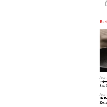
Ber
Agust
Seju
Sisa
Untu
Agust
Di B
Kena