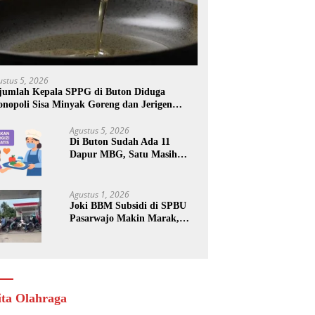
ustus 5, 2026
jumlah Kepala SPPG di Buton Diduga
nopoli Sisa Minyak Goreng dan Jerigen
kas: Dijual Untuk Keuntungan Pribadi
Agustus 5, 2026
Di Buton Sudah Ada 11
Dapur MBG, Satu Masih
Kena Suspend, Dua Lainnya
Belum Jalan
Agustus 1, 2026
Joki BBM Subsidi di SPBU
Pasarwajo Makin Marak,
Pengendara: “Polres Buton
Dimana, Masa Mereka Tidak
Tahu”
ita Olahraga