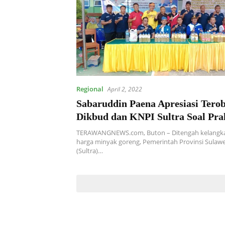
Regional
April 2, 2022
Sabaruddin Paena Apresiasi Tero
Dikbud dan KNPI Sultra Soal Pra
Pembuatan Minyak Goreng oleh S
TERAWANGNEWS.com, Buton – Ditengah kelangka
SMA/SMK se-Kabupaten Buton
harga minyak goreng, Pemerintah Provinsi Sulawe
(Sultra)…