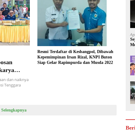
Ag
Se
Mo
Be
Resmi Terdaftar di Kesbangpol, Dibawah
Kepemimpinan Irsan Rizal, KNPI Buton
bosan
Siap Gelar Rapimpurda dan Musda 2022
karya
iswa Siswi
an dan naiknya
si Tenggara
Selengkapnya
Ber