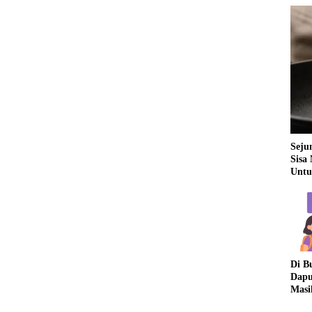
Seju
Sisa
Untu
Di B
Dapu
Masi
Dua 