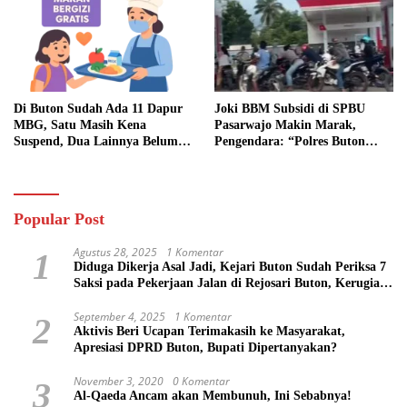
Di Buton Sudah Ada 11 Dapur
Joki BBM Subsidi di SPBU
MBG, Satu Masih Kena
Pasarwajo Makin Marak,
Suspend, Dua Lainnya Belum
Pengendara: “Polres Buton
Jalan
Dimana, Masa Mereka Tidak
Tahu”
Popular Post
Agustus 28, 2025
1 Komentar
1
Diduga Dikerja Asal Jadi, Kejari Buton Sudah Periksa 7
Saksi pada Pekerjaan Jalan di Rejosari Buton, Kerugian
Negara Capai Rp 100 Juta Lebih
September 4, 2025
1 Komentar
2
Aktivis Beri Ucapan Terimakasih ke Masyarakat,
Apresiasi DPRD Buton, Bupati Dipertanyakan?
November 3, 2020
0 Komentar
3
Al-Qaeda Ancam akan Membunuh, Ini Sebabnya!