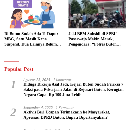
Di Buton Sudah Ada 11 Dapur
Joki BBM Subsidi di SPBU
MBG, Satu Masih Kena
Pasarwajo Makin Marak,
Suspend, Dua Lainnya Belum
Pengendara: “Polres Buton
Jalan
Dimana, Masa Mereka Tidak
Tahu”
Popular Post
Agustus 28, 2025
1 Komentar
1
Diduga Dikerja Asal Jadi, Kejari Buton Sudah Periksa 7
Saksi pada Pekerjaan Jalan di Rejosari Buton, Kerugian
Negara Capai Rp 100 Juta Lebih
September 4, 2025
1 Komentar
2
Aktivis Beri Ucapan Terimakasih ke Masyarakat,
Apresiasi DPRD Buton, Bupati Dipertanyakan?