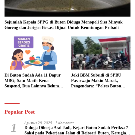
Sejumlah Kepala SPPG di Buton Diduga Monopoli Sisa Minyak
Goreng dan Jerigen Bekas: Dijual Untuk Keuntungan Pribadi
Di Buton Sudah Ada 11 Dapur
Joki BBM Subsidi di SPBU
MBG, Satu Masih Kena
Pasarwajo Makin Marak,
Suspend, Dua Lainnya Belum
Pengendara: “Polres Buton
Jalan
Dimana, Masa Mereka Tidak
Tahu”
Popular Post
Agustus 28, 2025
1 Komentar
1
Diduga Dikerja Asal Jadi, Kejari Buton Sudah Periksa 7
Saksi pada Pekerjaan Jalan di Rejosari Buton, Kerugian