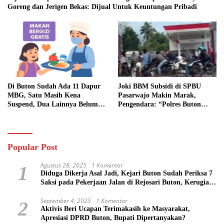
Goreng dan Jerigen Bekas: Dijual Untuk Keuntungan Pribadi
Di Buton Sudah Ada 11 Dapur
Joki BBM Subsidi di SPBU
MBG, Satu Masih Kena
Pasarwajo Makin Marak,
Suspend, Dua Lainnya Belum
Pengendara: “Polres Buton
Jalan
Dimana, Masa Mereka Tidak
Tahu”
Popular Post
Agustus 28, 2025
1 Komentar
1
Diduga Dikerja Asal Jadi, Kejari Buton Sudah Periksa 7
Saksi pada Pekerjaan Jalan di Rejosari Buton, Kerugian
Negara Capai Rp 100 Juta Lebih
September 4, 2025
1 Komentar
2
Aktivis Beri Ucapan Terimakasih ke Masyarakat,
Apresiasi DPRD Buton, Bupati Dipertanyakan?