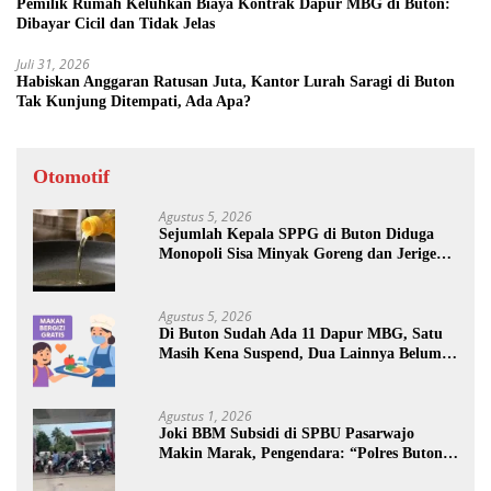
Pemilik Rumah Keluhkan Biaya Kontrak Dapur MBG di Buton:
Dibayar Cicil dan Tidak Jelas
Juli 31, 2026
Habiskan Anggaran Ratusan Juta, Kantor Lurah Saragi di Buton
Tak Kunjung Ditempati, Ada Apa?
Otomotif
Agustus 5, 2026
Sejumlah Kepala SPPG di Buton Diduga
Monopoli Sisa Minyak Goreng dan Jerigen
Bekas: Dijual Untuk Keuntungan Pribadi
Agustus 5, 2026
Di Buton Sudah Ada 11 Dapur MBG, Satu
Masih Kena Suspend, Dua Lainnya Belum
Jalan
Agustus 1, 2026
Joki BBM Subsidi di SPBU Pasarwajo
Makin Marak, Pengendara: “Polres Buton
Dimana, Masa Mereka Tidak Tahu”