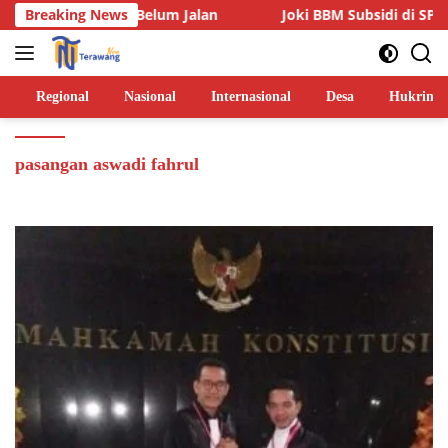
Langsung
ua Lainnya Belum Jalan
Breaking News
Joki BBM Subsidi di SPBU Pasar
ke
konten
Regional
Nasional
Internasional
Desa
Hukrim
pasangan aswadi fahrul