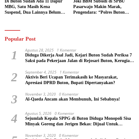
Di Buton Sudah Ada 11 Dapur
Joki BBM Subsidi di SPBU
MBG, Satu Masih Kena
Pasarwajo Makin Marak,
Suspend, Dua Lainnya Belum
Pengendara: “Polres Buton
Jalan
Dimana, Masa Mereka Tidak
Tahu”
Popular Post
Agustus 28, 2025
1 Komentar
1
Diduga Dikerja Asal Jadi, Kejari Buton Sudah Periksa 7
Saksi pada Pekerjaan Jalan di Rejosari Buton, Kerugian
Negara Capai Rp 100 Juta Lebih
September 4, 2025
1 Komentar
2
Aktivis Beri Ucapan Terimakasih ke Masyarakat,
Apresiasi DPRD Buton, Bupati Dipertanyakan?
November 3, 2020
0 Komentar
3
Al-Qaeda Ancam akan Membunuh, Ini Sebabnya!
Agustus 5, 2026
0 Komentar
4
Sejumlah Kepala SPPG di Buton Diduga Monopoli Sisa
Minyak Goreng dan Jerigen Bekas: Dijual Untuk
Keuntungan Pribadi
November 3, 2020
0 Komentar