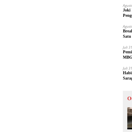
Agust
Joki
Peng
Tida
Agust
Brea
Satu
Juli 
Pemi
MBG 
Juli 
Habi
Sara
O