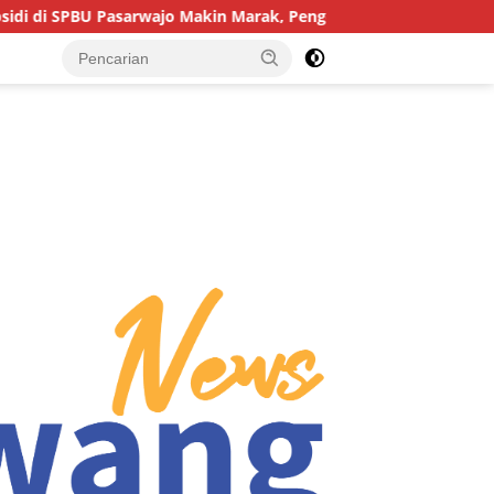
asarwajo Makin Marak, Pengendara: “Polres Buton Dimana, Masa 