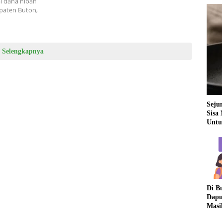
 dana hibah
paten Buton,
Selengkapnya
Seju
Sisa
Untu
Di B
Dapu
Masi
Dua 