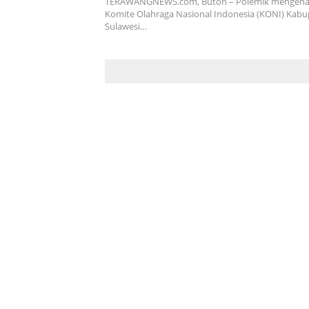
TERAWANGNEWS.com, Buton – Polemik mengenai
Komite Olahraga Nasional Indonesia (KONI) Kabu
Sulawesi…