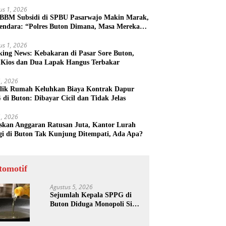
us 1, 2026
 BBM Subsidi di SPBU Pasarwajo Makin Marak,
endara: “Polres Buton Dimana, Masa Mereka
k Tahu”
us 1, 2026
king News: Kebakaran di Pasar Sore Buton,
 Kios dan Dua Lapak Hangus Terbakar
31, 2026
lik Rumah Keluhkan Biaya Kontrak Dapur
di Buton: Dibayar Cicil dan Tidak Jelas
31, 2026
skan Anggaran Ratusan Juta, Kantor Lurah
gi di Buton Tak Kunjung Ditempati, Ada Apa?
tomotif
Agustus 5, 2026
Sejumlah Kepala SPPG di
Buton Diduga Monopoli Sisa
Minyak Goreng dan Jerigen
Bekas: Dijual Untuk