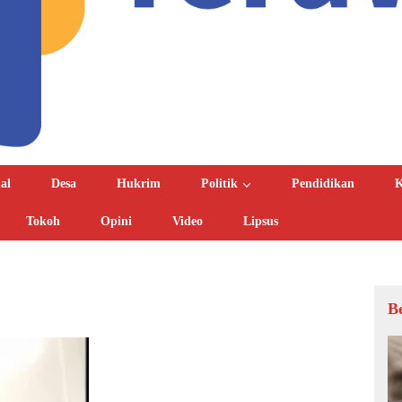
al
Desa
Hukrim
Politik
Pendidikan
K
Tokoh
Opini
Video
Lipsus
B