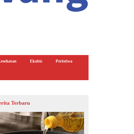
esehatan
Ekobis
Peristiwa
erita Terbaru