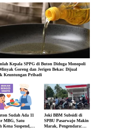
mlah Kepala SPPG di Buton Diduga Monopoli
 Minyak Goreng dan Jerigen Bekas: Dijual
k Keuntungan Pribadi
uton Sudah Ada 11
Joki BBM Subsidi di
r MBG, Satu
SPBU Pasarwajo Makin
h Kena Suspend,
Marak, Pengendara:
Lainnya Belum
“Polres Buton Dimana,