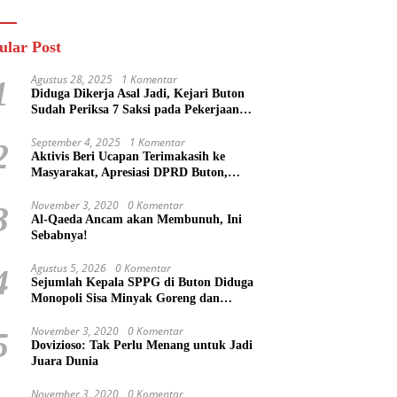
n
Masa Mereka Tidak
Tahu”
ular Post
Agustus 28, 2025
1 Komentar
1
Diduga Dikerja Asal Jadi, Kejari Buton
Sudah Periksa 7 Saksi pada Pekerjaan
Jalan di Rejosari Buton, Kerugian Negara
Capai Rp 100 Juta Lebih
September 4, 2025
1 Komentar
2
Aktivis Beri Ucapan Terimakasih ke
Masyarakat, Apresiasi DPRD Buton,
Bupati Dipertanyakan?
November 3, 2020
0 Komentar
3
Al-Qaeda Ancam akan Membunuh, Ini
Sebabnya!
Agustus 5, 2026
0 Komentar
4
Sejumlah Kepala SPPG di Buton Diduga
Monopoli Sisa Minyak Goreng dan
Jerigen Bekas: Dijual Untuk Keuntungan
Pribadi
November 3, 2020
0 Komentar
5
Dovizioso: Tak Perlu Menang untuk Jadi
Juara Dunia
November 3, 2020
0 Komentar