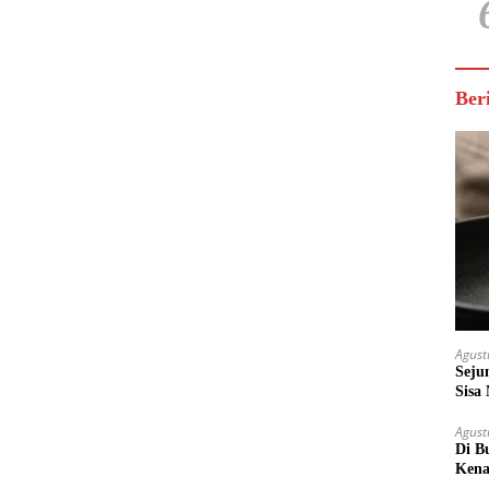
Ber
Agust
Seju
Sisa
Untu
Agust
Di B
Kena