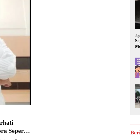
Ag
Se
Mo
Be
rhati
ra Seperti
Ber