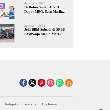
Keuntungan Pribadi
Agustus 5, 2026
Di Buton Sudah Ada 11
Dapur MBG, Satu Masih
Kena Suspend, Dua Lainnya
Belum Jalan
Agustus 1, 2026
Joki BBM Subsidi di SPBU
Pasarwajo Makin Marak,
Pengendara: “Polres Buton
Dimana, Masa Mereka Tidak
Tahu”
Kebijakan Privacy
Disclaimer