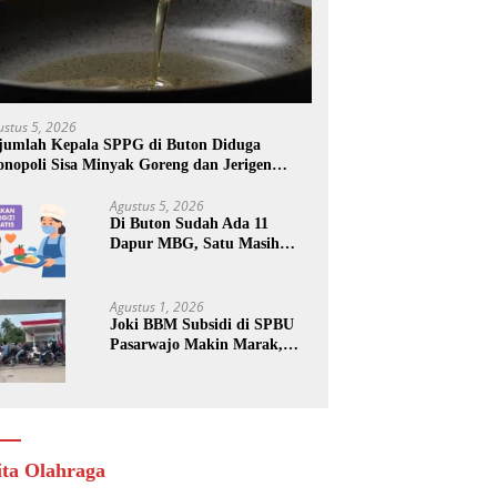
ustus 5, 2026
jumlah Kepala SPPG di Buton Diduga
nopoli Sisa Minyak Goreng dan Jerigen
kas: Dijual Untuk Keuntungan Pribadi
Agustus 5, 2026
Di Buton Sudah Ada 11
Dapur MBG, Satu Masih
Kena Suspend, Dua Lainnya
Belum Jalan
Agustus 1, 2026
Joki BBM Subsidi di SPBU
Pasarwajo Makin Marak,
Pengendara: “Polres Buton
Dimana, Masa Mereka Tidak
Tahu”
ita Olahraga