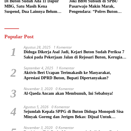
Di Buton Sudah Ada 11 Dapur
Joki BBM Subsidi di SPBU
MBG, Satu Masih Kena
Pasarwajo Makin Marak,
Suspend, Dua Lainnya Belum
Pengendara: “Polres Buton
Jalan
Dimana, Masa Mereka Tidak
Tahu”
Popular Post
Agustus 28, 2025
1 Komentar
1
Diduga Dikerja Asal Jadi, Kejari Buton Sudah Periksa 7
Saksi pada Pekerjaan Jalan di Rejosari Buton, Kerugian
Negara Capai Rp 100 Juta Lebih
September 4, 2025
1 Komentar
2
Aktivis Beri Ucapan Terimakasih ke Masyarakat,
Apresiasi DPRD Buton, Bupati Dipertanyakan?
November 3, 2020
0 Komentar
3
Al-Qaeda Ancam akan Membunuh, Ini Sebabnya!
Agustus 5, 2026
0 Komentar
4
Sejumlah Kepala SPPG di Buton Diduga Monopoli Sisa
Minyak Goreng dan Jerigen Bekas: Dijual Untuk
Keuntungan Pribadi
November 3, 2020
0 Komentar