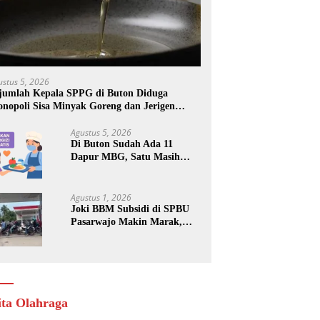
ustus 5, 2026
jumlah Kepala SPPG di Buton Diduga
nopoli Sisa Minyak Goreng dan Jerigen
kas: Dijual Untuk Keuntungan Pribadi
Agustus 5, 2026
Di Buton Sudah Ada 11
Dapur MBG, Satu Masih
Kena Suspend, Dua Lainnya
Belum Jalan
Agustus 1, 2026
Joki BBM Subsidi di SPBU
Pasarwajo Makin Marak,
Pengendara: “Polres Buton
Dimana, Masa Mereka Tidak
Tahu”
ita Olahraga