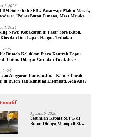
us 1, 2026
 BBM Subsidi di SPBU Pasarwajo Makin Marak,
endara: “Polres Buton Dimana, Masa Mereka
k Tahu”
us 1, 2026
king News: Kebakaran di Pasar Sore Buton,
 Kios dan Dua Lapak Hangus Terbakar
31, 2026
lik Rumah Keluhkan Biaya Kontrak Dapur
di Buton: Dibayar Cicil dan Tidak Jelas
31, 2026
skan Anggaran Ratusan Juta, Kantor Lurah
gi di Buton Tak Kunjung Ditempati, Ada Apa?
tomotif
Agustus 5, 2026
Sejumlah Kepala SPPG di
Buton Diduga Monopoli Sisa
Minyak Goreng dan Jerigen
Bekas: Dijual Untuk