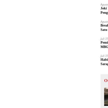
Agust
Joki
Peng
Tida
Agust
Brea
Satu
Juli 
Pemi
MBG 
Juli 
Habi
Sara
O