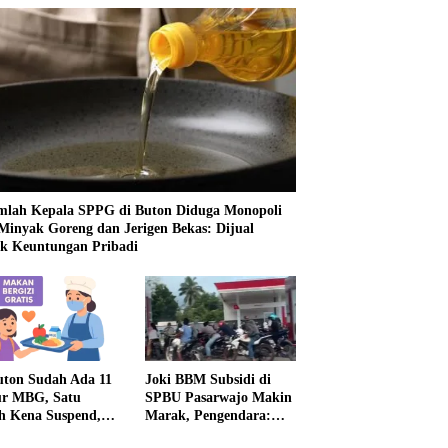
mlah Kepala SPPG di Buton Diduga Monopoli
 Minyak Goreng dan Jerigen Bekas: Dijual
k Keuntungan Pribadi
uton Sudah Ada 11
Joki BBM Subsidi di
r MBG, Satu
SPBU Pasarwajo Makin
h Kena Suspend,
Marak, Pengendara:
Lainnya Belum
“Polres Buton Dimana,