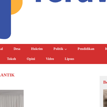
al
Desa
Hukrim
Politik
Pendidikan
K
Tokoh
Opini
Video
Lipsus
LANTIK
B