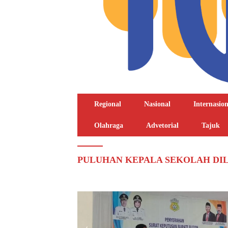
Regional
Nasional
Internasion
Olahraga
Advetorial
Tajuk
PULUHAN KEPALA SEKOLAH DI