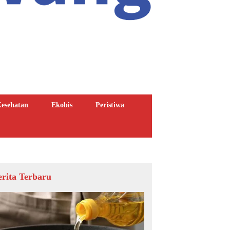
esehatan
Ekobis
Peristiwa
erita Terbaru