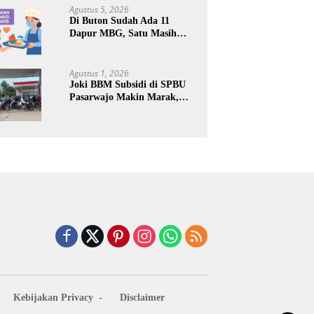
Keuntungan Pribadi
Agustus 5, 2026
Di Buton Sudah Ada 11
Dapur MBG, Satu Masih
Kena Suspend, Dua Lainnya
Belum Jalan
Agustus 1, 2026
Joki BBM Subsidi di SPBU
Pasarwajo Makin Marak,
Pengendara: “Polres Buton
Dimana, Masa Mereka Tidak
Tahu”
Kebijakan Privacy
Disclaimer