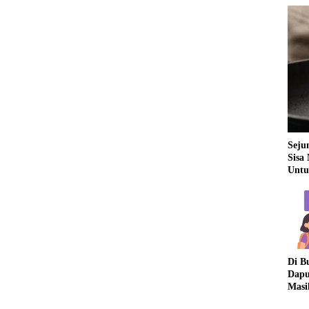
Seju
Sisa
Untu
Di B
Dapu
Masi
Dua 