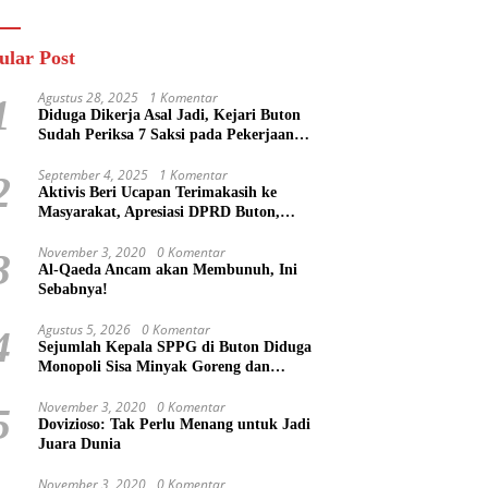
n
Masa Mereka Tidak
Tahu”
ular Post
Agustus 28, 2025
1 Komentar
1
Diduga Dikerja Asal Jadi, Kejari Buton
Sudah Periksa 7 Saksi pada Pekerjaan
Jalan di Rejosari Buton, Kerugian Negara
Capai Rp 100 Juta Lebih
September 4, 2025
1 Komentar
2
Aktivis Beri Ucapan Terimakasih ke
Masyarakat, Apresiasi DPRD Buton,
Bupati Dipertanyakan?
November 3, 2020
0 Komentar
3
Al-Qaeda Ancam akan Membunuh, Ini
Sebabnya!
Agustus 5, 2026
0 Komentar
4
Sejumlah Kepala SPPG di Buton Diduga
Monopoli Sisa Minyak Goreng dan
Jerigen Bekas: Dijual Untuk Keuntungan
Pribadi
November 3, 2020
0 Komentar
5
Dovizioso: Tak Perlu Menang untuk Jadi
Juara Dunia
November 3, 2020
0 Komentar