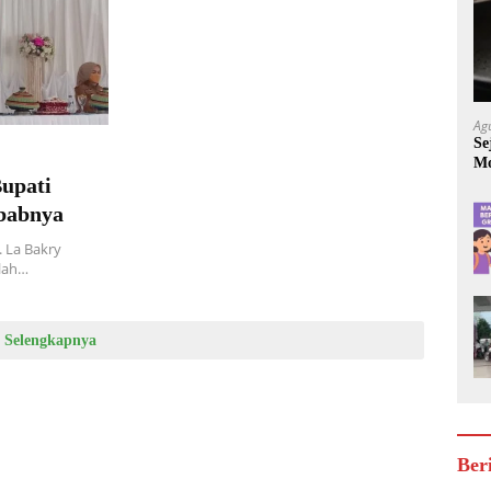
Ag
Se
Mo
Bupati
Be
ebabnya
 La Bakry
olah…
Selengkapnya
Ber