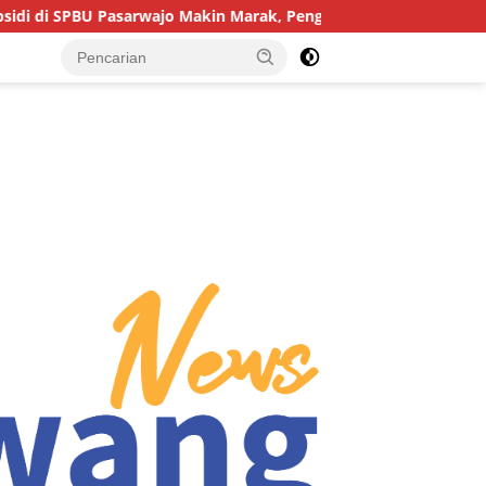
asarwajo Makin Marak, Pengendara: “Polres Buton Dimana, Masa