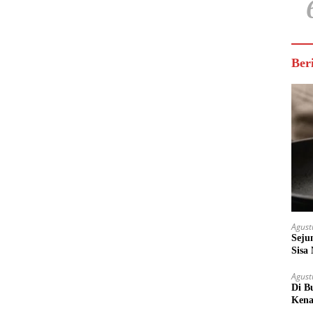
Ber
Agust
Seju
Sisa
Untu
Agust
Di B
Kena