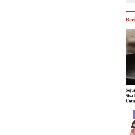
Ber
Seju
Sisa
Untu