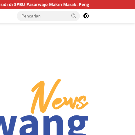
arwajo Makin Marak, Pengendara: “Polres Buton Dimana, Masa Me