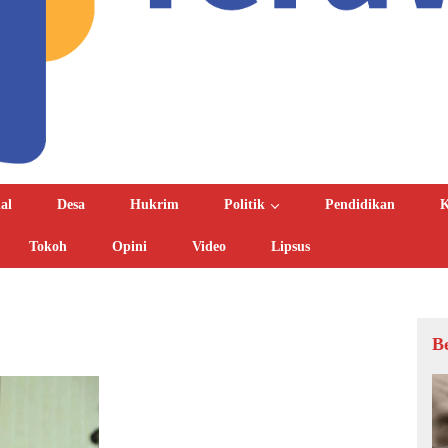
al
Desa
Hukrim
Politik
Pendidikan
K
Tokoh
Opini
Video
Lipsus
B