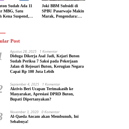
uton Sudah Ada 11
Joki BBM Subsidi di
r MBG, Satu
SPBU Pasarwajo Makin
h Kena Suspend,
Marak, Pengendara:
Lainnya Belum
“Polres Buton Dimana,
n
Masa Mereka Tidak
Tahu”
ular Post
Agustus 28, 2025
1 Komentar
1
Diduga Dikerja Asal Jadi, Kejari Buton
Sudah Periksa 7 Saksi pada Pekerjaan
Jalan di Rejosari Buton, Kerugian Negara
Capai Rp 100 Juta Lebih
September 4, 2025
1 Komentar
2
Aktivis Beri Ucapan Terimakasih ke
Masyarakat, Apresiasi DPRD Buton,
Bupati Dipertanyakan?
November 3, 2020
0 Komentar
3
Al-Qaeda Ancam akan Membunuh, Ini
Sebabnya!