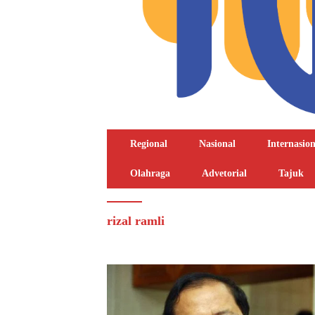
Regional
Nasional
Internasion
Olahraga
Advetorial
Tajuk
rizal ramli