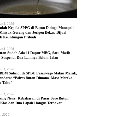
us 5, 2026
mlah Kepala SPPG di Buton Diduga Monopoli
 Minyak Goreng dan Jerigen Bekas: Dijual
k Keuntungan Pribadi
us 5, 2026
uton Sudah Ada 11 Dapur MBG, Satu Masih
 Suspend, Dua Lainnya Belum Jalan
us 1, 2026
 BBM Subsidi di SPBU Pasarwajo Makin Marak,
endara: “Polres Buton Dimana, Masa Mereka
k Tahu”
us 1, 2026
king News: Kebakaran di Pasar Sore Buton,
 Kios dan Dua Lapak Hangus Terbakar
31, 2026