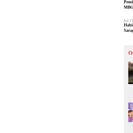
Pemi
MBG 
Juli 
Habi
Sara
O