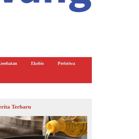
esehatan
Ekobis
Peristiwa
erita Terbaru