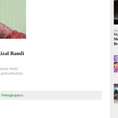
Ag
Se
Mo
Be
izal Ramli
asuk resesi
n pertumbuhan
Selengkapnya