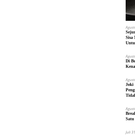
Agust
Seju
Sisa
Untu
Agust
Di B
Kena
Agust
Joki
Peng
Tida
Agust
Brea
Satu
Juli 