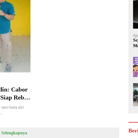
Ag
Se
Mo
Be
din: Cabor
 Siap Rebut
eni bela diri
p…
Ber
Selengkapnya