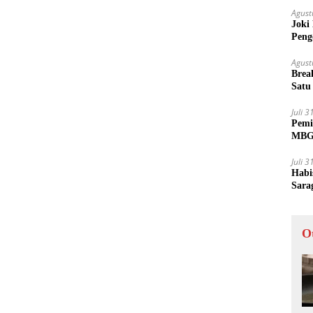
Agust
Joki
Peng
Tida
Agust
Brea
Satu
Juli 
Pemi
MBG 
Juli 
Habi
Sara
O