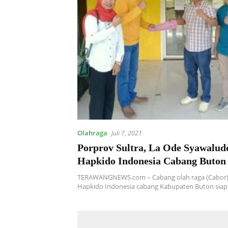
Olahraga
Juli 7, 2021
Porprov Sultra, La Ode Syawalud
Hapkido Indonesia Cabang Buton
Medali Emas
TERAWANGNEWS.com – Cabang olah raga (Cabor) s
Hapkido Indonesia cabang Kabupaten Buton sia