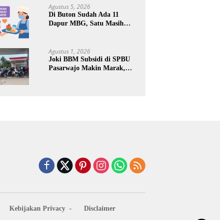
Keuntungan Pribadi
Agustus 5, 2026
Di Buton Sudah Ada 11
Dapur MBG, Satu Masih
Kena Suspend, Dua Lainnya
Belum Jalan
Agustus 1, 2026
Joki BBM Subsidi di SPBU
Pasarwajo Makin Marak,
Pengendara: “Polres Buton
Dimana, Masa Mereka Tidak
Tahu”
Kebijakan Privacy
Disclaimer