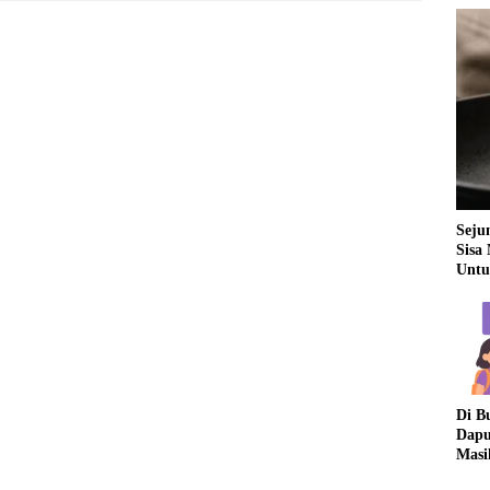
Seju
Sisa
Untu
Di B
Dapu
Masi
Dua 