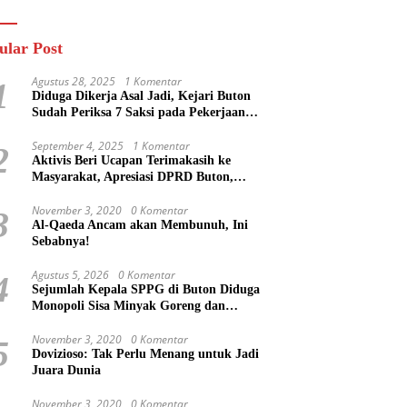
n
Masa Mereka Tidak
Tahu”
ular Post
Agustus 28, 2025
1 Komentar
1
Diduga Dikerja Asal Jadi, Kejari Buton
Sudah Periksa 7 Saksi pada Pekerjaan
Jalan di Rejosari Buton, Kerugian Negara
Capai Rp 100 Juta Lebih
September 4, 2025
1 Komentar
2
Aktivis Beri Ucapan Terimakasih ke
Masyarakat, Apresiasi DPRD Buton,
Bupati Dipertanyakan?
November 3, 2020
0 Komentar
3
Al-Qaeda Ancam akan Membunuh, Ini
Sebabnya!
Agustus 5, 2026
0 Komentar
4
Sejumlah Kepala SPPG di Buton Diduga
Monopoli Sisa Minyak Goreng dan
Jerigen Bekas: Dijual Untuk Keuntungan
Pribadi
November 3, 2020
0 Komentar
5
Dovizioso: Tak Perlu Menang untuk Jadi
Juara Dunia
November 3, 2020
0 Komentar