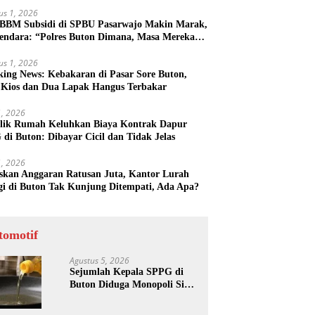
us 1, 2026
 BBM Subsidi di SPBU Pasarwajo Makin Marak,
endara: “Polres Buton Dimana, Masa Mereka
k Tahu”
us 1, 2026
king News: Kebakaran di Pasar Sore Buton,
 Kios dan Dua Lapak Hangus Terbakar
31, 2026
lik Rumah Keluhkan Biaya Kontrak Dapur
di Buton: Dibayar Cicil dan Tidak Jelas
31, 2026
skan Anggaran Ratusan Juta, Kantor Lurah
gi di Buton Tak Kunjung Ditempati, Ada Apa?
tomotif
Agustus 5, 2026
Sejumlah Kepala SPPG di
Buton Diduga Monopoli Sisa
Minyak Goreng dan Jerigen
Bekas: Dijual Untuk