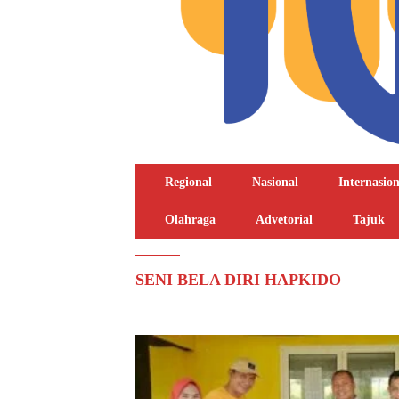
Regional
Nasional
Internasion
Olahraga
Advetorial
Tajuk
SENI BELA DIRI HAPKIDO