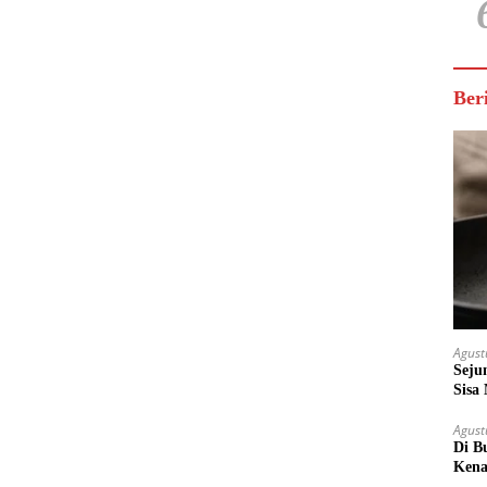
Ber
Agust
Seju
Sisa
Untu
Agust
Di B
Kena