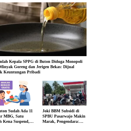
mlah Kepala SPPG di Buton Diduga Monopoli
 Minyak Goreng dan Jerigen Bekas: Dijual
k Keuntungan Pribadi
uton Sudah Ada 11
Joki BBM Subsidi di
r MBG, Satu
SPBU Pasarwajo Makin
h Kena Suspend,
Marak, Pengendara:
Lainnya Belum
“Polres Buton Dimana,