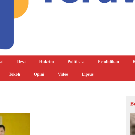
al
Desa
Hukrim
Politik
Pendidikan
K
Tokoh
Opini
Video
Lipsus
B