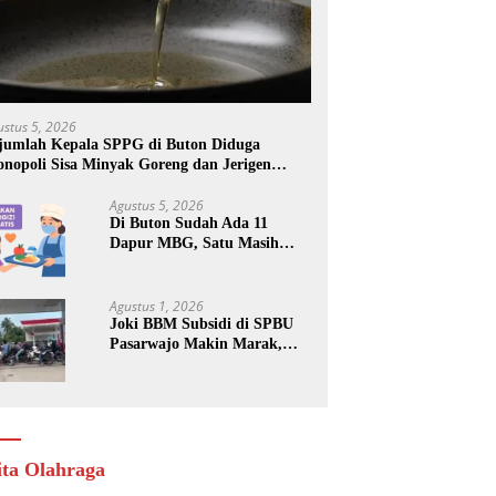
ustus 5, 2026
jumlah Kepala SPPG di Buton Diduga
nopoli Sisa Minyak Goreng dan Jerigen
kas: Dijual Untuk Keuntungan Pribadi
Agustus 5, 2026
Di Buton Sudah Ada 11
Dapur MBG, Satu Masih
Kena Suspend, Dua Lainnya
Belum Jalan
Agustus 1, 2026
Joki BBM Subsidi di SPBU
Pasarwajo Makin Marak,
Pengendara: “Polres Buton
Dimana, Masa Mereka Tidak
Tahu”
ita Olahraga