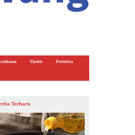
esehatan
Ekobis
Peristiwa
erita Terbaru