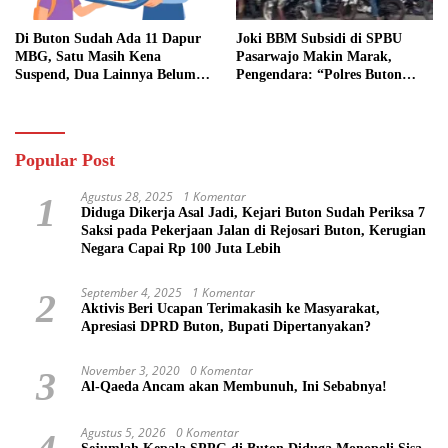
Di Buton Sudah Ada 11 Dapur
Joki BBM Subsidi di SPBU
MBG, Satu Masih Kena
Pasarwajo Makin Marak,
Suspend, Dua Lainnya Belum
Pengendara: “Polres Buton
Jalan
Dimana, Masa Mereka Tidak
Tahu”
Popular Post
Agustus 28, 2025
1 Komentar
1
Diduga Dikerja Asal Jadi, Kejari Buton Sudah Periksa 7
Saksi pada Pekerjaan Jalan di Rejosari Buton, Kerugian
Negara Capai Rp 100 Juta Lebih
September 4, 2025
1 Komentar
2
Aktivis Beri Ucapan Terimakasih ke Masyarakat,
Apresiasi DPRD Buton, Bupati Dipertanyakan?
November 3, 2020
0 Komentar
3
Al-Qaeda Ancam akan Membunuh, Ini Sebabnya!
Agustus 5, 2026
0 Komentar