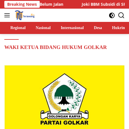
Langsung
Dua Lainnya Belum Jalan
Breaking News
Joki BBM Subsidi di SPBU Pas
ke
konten
Regional
Nasional
Internasional
Desa
Hukrim
WAKI KETUA BIDANG HUKUM GOLKAR