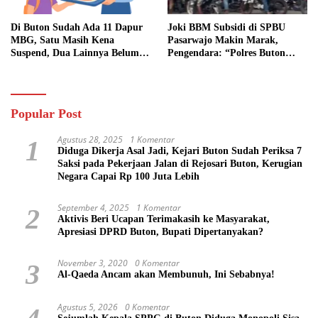
Di Buton Sudah Ada 11 Dapur
Joki BBM Subsidi di SPBU
MBG, Satu Masih Kena
Pasarwajo Makin Marak,
Suspend, Dua Lainnya Belum
Pengendara: “Polres Buton
Jalan
Dimana, Masa Mereka Tidak
Tahu”
Popular Post
Agustus 28, 2025
1 Komentar
1
Diduga Dikerja Asal Jadi, Kejari Buton Sudah Periksa 7
Saksi pada Pekerjaan Jalan di Rejosari Buton, Kerugian
Negara Capai Rp 100 Juta Lebih
September 4, 2025
1 Komentar
2
Aktivis Beri Ucapan Terimakasih ke Masyarakat,
Apresiasi DPRD Buton, Bupati Dipertanyakan?
November 3, 2020
0 Komentar
3
Al-Qaeda Ancam akan Membunuh, Ini Sebabnya!
Agustus 5, 2026
0 Komentar