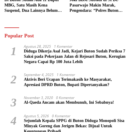
MBG, Satu Masih Kena
Pasarwajo Makin Marak,
Suspend, Dua Lainnya Belum
Pengendara: “Polres Buton
Jalan
Dimana, Masa Mereka Tidak
Tahu”
Popular Post
Agustus 28, 2025
1 Komentar
1
Diduga Dikerja Asal Jadi, Kejari Buton Sudah Periksa 7
Saksi pada Pekerjaan Jalan di Rejosari Buton, Kerugian
Negara Capai Rp 100 Juta Lebih
September 4, 2025
1 Komentar
2
Aktivis Beri Ucapan Terimakasih ke Masyarakat,
Apresiasi DPRD Buton, Bupati Dipertanyakan?
November 3, 2020
0 Komentar
3
Al-Qaeda Ancam akan Membunuh, Ini Sebabnya!
Agustus 5, 2026
0 Komentar
4
Sejumlah Kepala SPPG di Buton Diduga Monopoli Sisa
Minyak Goreng dan Jerigen Bekas: Dijual Untuk
Keuntungan Pribadi