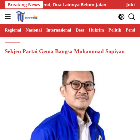
Langsung
sih Kena Suspend, Dua Lainnya Belum Jalan
Breaking News
Joki BBM Su
ke
konten
Regional
Nasional
Internasional
Desa
Hukrim
Politik
Pendid
Sekjen Partai Gema Bangsa Muhammad Sopiyan