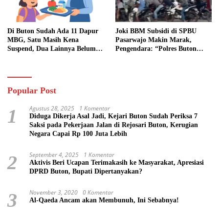
Di Buton Sudah Ada 11 Dapur
Joki BBM Subsidi di SPBU
MBG, Satu Masih Kena
Pasarwajo Makin Marak,
Suspend, Dua Lainnya Belum
Pengendara: “Polres Buton
Jalan
Dimana, Masa Mereka Tidak
Tahu”
Popular Post
Agustus 28, 2025
1 Komentar
1
Diduga Dikerja Asal Jadi, Kejari Buton Sudah Periksa 7
Saksi pada Pekerjaan Jalan di Rejosari Buton, Kerugian
Negara Capai Rp 100 Juta Lebih
September 4, 2025
1 Komentar
2
Aktivis Beri Ucapan Terimakasih ke Masyarakat, Apresiasi
DPRD Buton, Bupati Dipertanyakan?
November 3, 2020
0 Komentar
3
Al-Qaeda Ancam akan Membunuh, Ini Sebabnya!