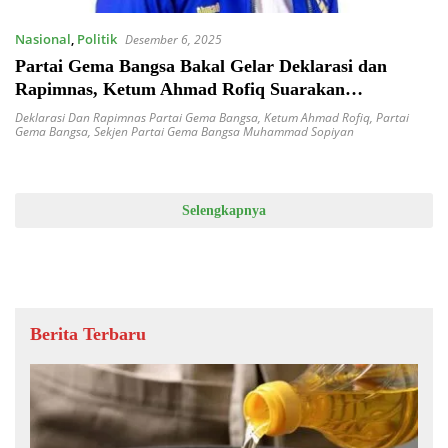
Nasional
,
Politik
Desember 6, 2025
Partai Gema Bangsa Bakal Gelar Deklarasi dan
Rapimnas, Ketum Ahmad Rofiq Suarakan
Desentralisasi Politik
Deklarasi Dan Rapimnas Partai Gema Bangsa
,
Ketum Ahmad Rofiq
,
Partai
Gema Bangsa
,
Sekjen Partai Gema Bangsa Muhammad Sopiyan
Selengkapnya
Berita Terbaru