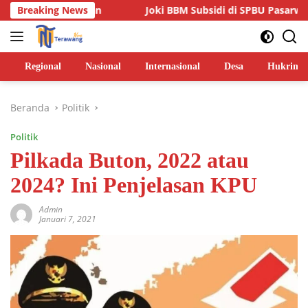
Langsung
m Jalan
Breaking News
Joki BBM Subsidi di SPBU Pasarwajo Makin Mara
ke
konten
Regional
Nasional
Internasional
Desa
Hukrim
Beranda
Politik
Politik
Pilkada Buton, 2022 atau
2024? Ini Penjelasan KPU
Admin
Januari 7, 2021