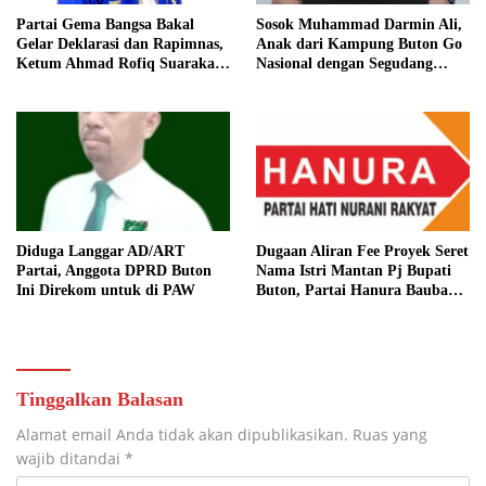
Partai Gema Bangsa Bakal
Sosok Muhammad Darmin Ali,
Gelar Deklarasi dan Rapimnas,
Anak dari Kampung Buton Go
Ketum Ahmad Rofiq Suarakan
Nasional dengan Segudang
Desentralisasi Politik
Pengalaman, Kini Pegang
Kendali Partai Nusantara
Bersatu
Diduga Langgar AD/ART
Dugaan Aliran Fee Proyek Seret
Partai, Anggota DPRD Buton
Nama Istri Mantan Pj Bupati
Ini Direkom untuk di PAW
Buton, Partai Hanura Baubau
Bakal Lakukan Hal Ini
Tinggalkan Balasan
Alamat email Anda tidak akan dipublikasikan.
Ruas yang
wajib ditandai
*