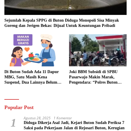
Sejumlah Kepala SPPG di Buton Diduga Monopoli Sisa Minyak
Goreng dan Jerigen Bekas: Dijual Untuk Keuntungan Pribadi
Di Buton Sudah Ada 11 Dapur
Joki BBM Subsidi di SPBU
MBG, Satu Masih Kena
Pasarwajo Makin Marak,
Suspend, Dua Lainnya Belum
Pengendara: “Polres Buton
Jalan
Dimana, Masa Mereka Tidak
Tahu”
Popular Post
Agustus 28, 2025
1 Komentar
1
Diduga Dikerja Asal Jadi, Kejari Buton Sudah Periksa 7
Saksi pada Pekerjaan Jalan di Rejosari Buton, Kerugian