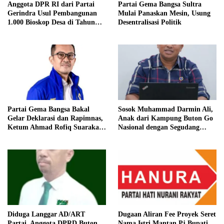
Anggota DPR RI dari Partai
Partai Gema Bangsa Sultra
Gerindra Usul Pembangunan
Mulai Panaskan Mesin, Usung
1.000 Bioskop Desa di Tahun
Desentralisasi Politik
2027
Partai Gema Bangsa Bakal
Sosok Muhammad Darmin Ali,
Gelar Deklarasi dan Rapimnas,
Anak dari Kampung Buton Go
Ketum Ahmad Rofiq Suarakan
Nasional dengan Segudang
Desentralisasi Politik
Pengalaman, Kini Pegang
Kendali Partai Nusantara
Bersatu
Diduga Langgar AD/ART
Dugaan Aliran Fee Proyek Seret
Partai, Anggota DPRD Buton
Nama Istri Mantan Pj Bupati