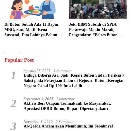
Di Buton Sudah Ada 11 Dapur
Joki BBM Subsidi di SPBU
MBG, Satu Masih Kena
Pasarwajo Makin Marak,
Suspend, Dua Lainnya Belum
Pengendara: “Polres Buton
Jalan
Dimana, Masa Mereka Tidak
Tahu”
Popular Post
Agustus 28, 2025
1 Komentar
1
Diduga Dikerja Asal Jadi, Kejari Buton Sudah Periksa 7
Saksi pada Pekerjaan Jalan di Rejosari Buton, Kerugian
Negara Capai Rp 100 Juta Lebih
September 4, 2025
1 Komentar
2
Aktivis Beri Ucapan Terimakasih ke Masyarakat,
Apresiasi DPRD Buton, Bupati Dipertanyakan?
November 3, 2020
0 Komentar
3
Al-Qaeda Ancam akan Membunuh, Ini Sebabnya!