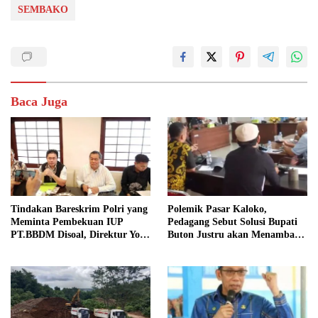
SEMBAKO
Baca Juga
Tindakan Bareskrim Polri yang
Polemik Pasar Kaloko,
Meminta Pembekuan IUP
Pedagang Sebut Solusi Bupati
PT.BBDM Disoal, Direktur Yory
Buton Justru akan Menambah
Yusran Tegaskan Tak Ada
Masalah Baru
Status Quo