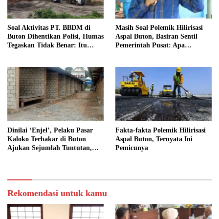
Soal Aktivitas PT. BBDM di
Masih Soal Polemik Hilirisasi
Buton Dihentikan Polisi, Humas
Aspal Buton, Basiran Sentil
Tegaskan Tidak Benar: Itu
Pemerintah Pusat: Apa
Hanya Framing Tak Berdasar
Bedanya Merauke dan Buton?
Dinilai ‘Enjel’, Pelaku Pasar
Fakta-fakta Polemik Hilirisasi
Kaloko Terbakar di Buton
Aspal Buton, Ternyata Ini
Ajukan Sejumlah Tuntutan,
Pemicunya
Diantaranya Transparansi Hasil
Investigasi Polisi
Rekomendasi untuk kamu