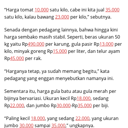
“Harga tomat
10.000
satu kilo, cabe ini kita jual
35.000
satu kilo, kalau bawang
23.000
per kilo,” sebutnya.
Senada dengan pedagang lainnya, bahwa hingga kini
harga sembako masih stabil. Seperti, beras ukuran 50
kg yaitu Rp
490.000
per karung, gula pasir Rp
13.000
per
kilo, minyak goreng Rp
15.000
per liter, dan telur ayam
Rp
45.000
per rak.
“Harganya tetap, ya sudah memang begitu,” kata
pedagang yang enggan menyebutkan namanya ini.
Sementara itu, harga gula batu atau gula merah per
bijinya bervariasi. Ukuran kecil Rp
18.000
, sedang
Rp
22.000
, dan jumbo Rp
30.000
-Rp
35.000
per biji.
“Paling kecil
18.000
, yang sedang
22.000
, yang ukuran
jumbo
30.000
sampai
35.000
,” ungkapnya.