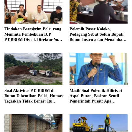
Tindakan Bareskrim Polri yang
Polemik Pasar Kaloko,
Meminta Pembekuan IUP
Pedagang Sebut Solusi Bupati
PT.BBDM Disoal, Direktur Yory
Buton Justru akan Menambah
Yusran Tegaskan Tak Ada
Masalah Baru
Status Quo
Soal Aktivitas PT. BBDM di
Masih Soal Polemik Hilirisasi
Buton Dihentikan Polisi, Humas
Aspal Buton, Basiran Sentil
Tegaskan Tidak Benar: Itu
Pemerintah Pusat: Apa
Hanya Framing Tak Berdasar
Bedanya Merauke dan Buton?