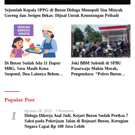
Sejumlah Kepala SPPG di Buton Diduga Monopoli Sisa Minyak
Goreng dan Jerigen Bekas: Dijual Untuk Keuntungan Pribadi
Di Buton Sudah Ada 11 Dapur
Joki BBM Subsidi di SPBU
MBG, Satu Masih Kena
Pasarwajo Makin Marak,
Suspend, Dua Lainnya Belum
Pengendara: “Polres Buton
Jalan
Dimana, Masa Mereka Tidak
Tahu”
Popular Post
Agustus 28, 2025
1 Komentar
1
Diduga Dikerja Asal Jadi, Kejari Buton Sudah Periksa 7
Saksi pada Pekerjaan Jalan di Rejosari Buton, Kerugian
Negara Capai Rp 100 Juta Lebih