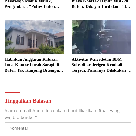
Pasarwajo Makin Marak,
Biaya Kontrak Dapur MBG di
Pengendara: “Polres Buton
Buton: Dibayar Cicil dan Tidak
Dimana, Masa Mereka Tidak
Jelas
Tahu”
Habiskan Anggaran Ratusan
Aktivitas Penyedotan BBM
Juta, Kantor Lurah Saragi di
Subsidi ke Jerigen Kembali
Buton Tak Kunjung Ditempati,
Terjadi, Parahnya Dilakukan di
Ada Apa?
Dekat SPBU Pasarwajo
Tinggalkan Balasan
Alamat email Anda tidak akan dipublikasikan.
Ruas yang
wajib ditandai
*