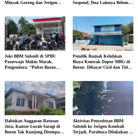
Minyak Goreng dan Jerigen
Suspend, Dua Lainnya Belum
Bekas: Dijual Untuk
Jalan
Keuntungan Pribadi
Joki BBM Subsidi di SPBU
Pemilik Rumah Keluhkan
Pasarwajo Makin Marak,
Biaya Kontrak Dapur MBG di
Pengendara: “Polres Buton
Buton: Dibayar Cicil dan Tidak
Dimana, Masa Mereka Tidak
Jelas
Tahu”
Habiskan Anggaran Ratusan
Aktivitas Penyedotan BBM
Juta, Kantor Lurah Saragi di
Subsidi ke Jerigen Kembali
Buton Tak Kunjung Ditempati,
Terjadi, Parahnya Dilakukan di
Ada Apa?
Dekat SPBU Pasarwajo