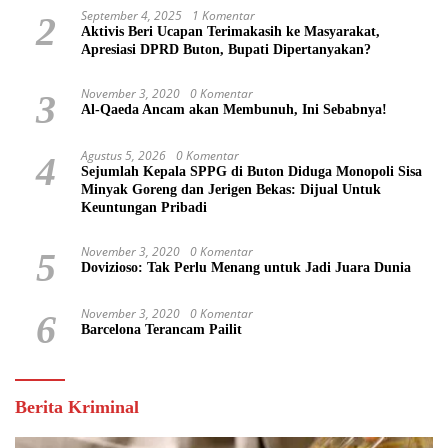
September 4, 2025
1 Komentar
2
Aktivis Beri Ucapan Terimakasih ke Masyarakat,
Apresiasi DPRD Buton, Bupati Dipertanyakan?
November 3, 2020
0 Komentar
3
Al-Qaeda Ancam akan Membunuh, Ini Sebabnya!
Agustus 5, 2026
0 Komentar
4
Sejumlah Kepala SPPG di Buton Diduga Monopoli Sisa
Minyak Goreng dan Jerigen Bekas: Dijual Untuk
Keuntungan Pribadi
November 3, 2020
0 Komentar
5
Dovizioso: Tak Perlu Menang untuk Jadi Juara Dunia
November 3, 2020
0 Komentar
6
Barcelona Terancam Pailit
Berita Kriminal