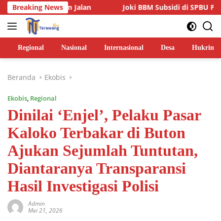
Langsung
Belum Jalan
Breaking News
Joki BBM Subsidi di SPBU Pasarwajo Makin 
ke
konten
Regional
Nasional
Internasional
Desa
Hukrim
Beranda
Ekobis
Ekobis
,
Regional
Dinilai ‘Enjel’, Pelaku Pasar
Kaloko Terbakar di Buton
Ajukan Sejumlah Tuntutan,
Diantaranya Transparansi
Hasil Investigasi Polisi
Admin
Mei 21, 2026