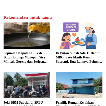
Rekomendasi untuk kamu
Sejumlah Kepala SPPG di
Di Buton Sudah Ada 11 Dapur
Buton Diduga Monopoli Sisa
MBG, Satu Masih Kena
Minyak Goreng dan Jerigen
Suspend, Dua Lainnya Belum
Bekas: Dijual Untuk
Jalan
Keuntungan Pribadi
Joki BBM Subsidi di SPBU
Pemilik Rumah Keluhkan