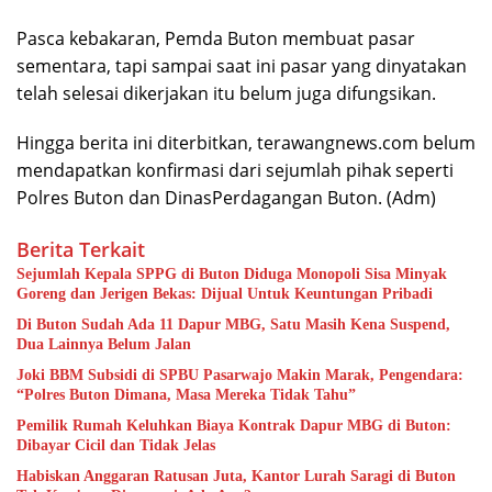
Pasca kebakaran, Pemda Buton membuat pasar
sementara, tapi sampai saat ini pasar yang dinyatakan
telah selesai dikerjakan itu belum juga difungsikan.
Hingga berita ini diterbitkan, terawangnews.com belum
mendapatkan konfirmasi dari sejumlah pihak seperti
Polres Buton dan DinasPerdagangan Buton. (Adm)
Berita Terkait
Sejumlah Kepala SPPG di Buton Diduga Monopoli Sisa Minyak
Goreng dan Jerigen Bekas: Dijual Untuk Keuntungan Pribadi
Di Buton Sudah Ada 11 Dapur MBG, Satu Masih Kena Suspend,
Dua Lainnya Belum Jalan
Joki BBM Subsidi di SPBU Pasarwajo Makin Marak, Pengendara:
“Polres Buton Dimana, Masa Mereka Tidak Tahu”
Pemilik Rumah Keluhkan Biaya Kontrak Dapur MBG di Buton:
Dibayar Cicil dan Tidak Jelas
Habiskan Anggaran Ratusan Juta, Kantor Lurah Saragi di Buton