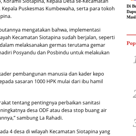
, Koramil Siotapina, Kepala Desa se-Kecamatan
Di B
a, Kepala Puskesmas Kumbewaha, serta para tokoh
Dapu
pina.
Masi
Dua 
Jala
mbutannya mengatakan bahwa, implementasi
ayah Kecamatan Siotapina sudah berjalan, seperti
Pop
t dalam melaksanakan germas terutama gemar
enghadiri Posyandu dan Posbindu untuk melakukan
kader pembangunan manusia dan kader kepo
epada sasaran 1000 HPK mulai dari ibu hamil
akat tentang pentingnya perbaikan sanitasi
ningkatnya desa ODF atau desa stop buang air
unnya,” sambung La Rahadi.
, ada 4 desa di wilayah Kecamatan Siotapina yang