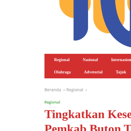
Regional
Nasional
Internasion
Olahraga
Advetorial
Tajuk
Beranda
Regional
Regional
Tingkatkan Kes
Pemkab Buton T