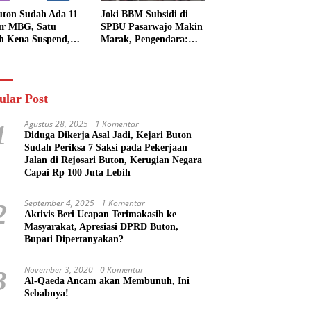
uton Sudah Ada 11
Joki BBM Subsidi di
r MBG, Satu
SPBU Pasarwajo Makin
h Kena Suspend,
Marak, Pengendara:
Lainnya Belum
“Polres Buton Dimana,
n
Masa Mereka Tidak
Tahu”
ular Post
Agustus 28, 2025
1 Komentar
1
Diduga Dikerja Asal Jadi, Kejari Buton
Sudah Periksa 7 Saksi pada Pekerjaan
Jalan di Rejosari Buton, Kerugian Negara
Capai Rp 100 Juta Lebih
September 4, 2025
1 Komentar
2
Aktivis Beri Ucapan Terimakasih ke
Masyarakat, Apresiasi DPRD Buton,
Bupati Dipertanyakan?
November 3, 2020
0 Komentar
3
Al-Qaeda Ancam akan Membunuh, Ini
Sebabnya!