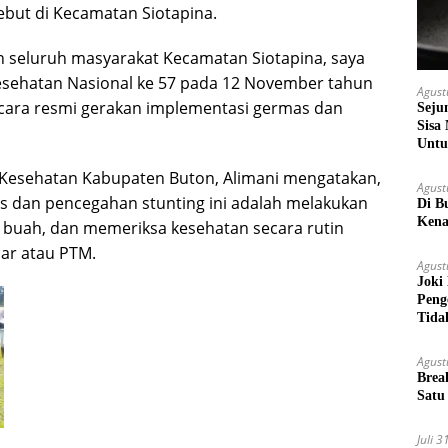
ebut di Kecamatan Siotapina.
n seluruh masyarakat Kecamatan Siotapina, saya
esehatan Nasional ke 57 pada 12 November tahun
Agust
cara resmi gerakan implementasi germas dan
Seju
Sisa
Untu
s Kesehatan Kabupaten Buton, Alimani mengatakan,
Agust
 dan pencegahan stunting ini adalah melakukan
Di B
Kena
an buah, dan memeriksa kesehatan secara rutin
ar atau PTM.
Agust
Joki
Peng
Tida
Agust
Brea
Satu
Juli 