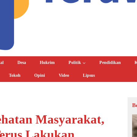
al
Desa
Hukrim
Politik
Pendidikan
K
Tokoh
Opini
Video
Lipsus
B
ehatan Masyarakat,
erus Lakukan