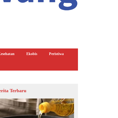
esehatan
Ekobis
Peristiwa
erita Terbaru