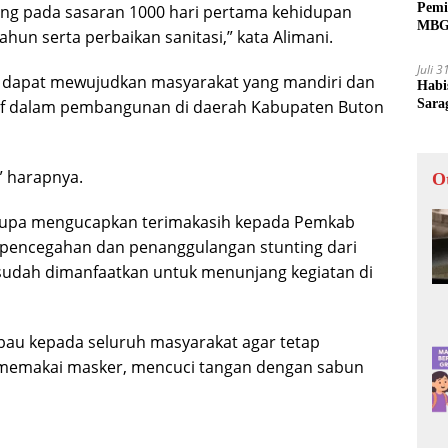
Pemi
ing pada sasaran 1000 hari pertama kehidupan
MBG 
ahun serta perbaikan sanitasi,” kata Alimani.
Juli 
t, dapat mewujudkan masyarakat yang mandiri dan
Habi
Sara
tif dalam pembangunan di daerah Kabupaten Buton
” harapnya.
O
k lupa mengucapkan terimakasih kepada Pemkab
 pencegahan dan penanggulangan stunting dari
i sudah dimanfaatkan untuk menunjang kegiatan di
au kepada seluruh masyarakat agar tetap
 memakai masker, mencuci tangan dengan sabun