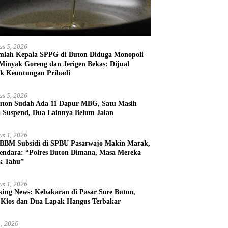
us 5, 2026
mlah Kepala SPPG di Buton Diduga Monopoli
 Minyak Goreng dan Jerigen Bekas: Dijual
k Keuntungan Pribadi
us 5, 2026
uton Sudah Ada 11 Dapur MBG, Satu Masih
 Suspend, Dua Lainnya Belum Jalan
us 1, 2026
 BBM Subsidi di SPBU Pasarwajo Makin Marak,
endara: “Polres Buton Dimana, Masa Mereka
k Tahu”
us 1, 2026
king News: Kebakaran di Pasar Sore Buton,
 Kios dan Dua Lapak Hangus Terbakar
31, 2026