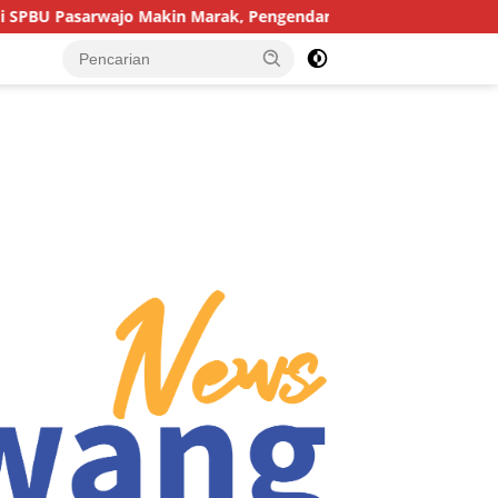
n Marak, Pengendara: “Polres Buton Dimana, Masa Mereka Tidak