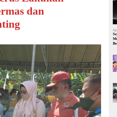
ermas dan
ting
Ag
Se
Mo
Be