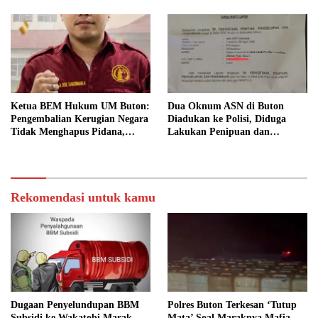
Bertanggung Jawab
Ketua BEM Hukum UM Buton:
Dua Oknum ASN di Buton
Pengembalian Kerugian Negara
Diadukan ke Polisi, Diduga
Tidak Menghapus Pidana,
Lakukan Penipuan dan
Termasuk Bill Hotel Fiktif
Penggelapan Dana
Rekomendasi untuk kamu
Dugaan Penyelundupan BBM
Polres Buton Terkesan ‘Tutup
Subsidi ke Wakatobi Marak
Mata’ Soal Maraknya Mafia