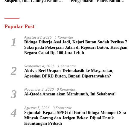
Suspend, Dua Lainnya Belum
Pengendara: “Polres Buton
Jalan
Dimana, Masa Mereka Tidak
Tahu”
Popular Post
Agustus 28, 2025
1 Komentar
1
Diduga Dikerja Asal Jadi, Kejari Buton Sudah Periksa 7
Saksi pada Pekerjaan Jalan di Rejosari Buton, Kerugian
Negara Capai Rp 100 Juta Lebih
September 4, 2025
1 Komentar
2
Aktivis Beri Ucapan Terimakasih ke Masyarakat,
Apresiasi DPRD Buton, Bupati Dipertanyakan?
November 3, 2020
0 Komentar
3
Al-Qaeda Ancam akan Membunuh, Ini Sebabnya!
Agustus 5, 2026
0 Komentar
4
Sejumlah Kepala SPPG di Buton Diduga Monopoli Sisa
Minyak Goreng dan Jerigen Bekas: Dijual Untuk
Keuntungan Pribadi