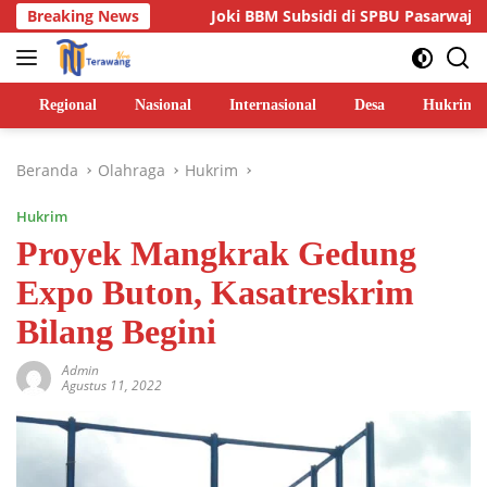
Langsung
lan
Breaking News
Joki BBM Subsidi di SPBU Pasarwajo Makin Marak, 
ke
konten
Regional
Nasional
Internasional
Desa
Hukrim
Beranda
Olahraga
Hukrim
Hukrim
Proyek Mangkrak Gedung
Expo Buton, Kasatreskrim
Bilang Begini
Admin
Agustus 11, 2022