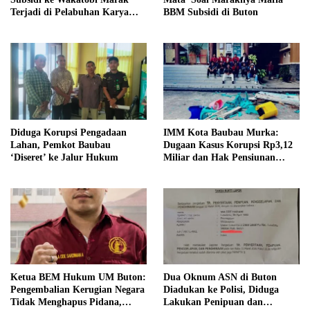
Terjadi di Pelabuhan Karya
BBM Subsidi di Buton
Jaya, Warga Minta Aparat
Turun Awasi
Diduga Korupsi Pengadaan
IMM Kota Baubau Murka:
Lahan, Pemkot Baubau
Dugaan Kasus Korupsi Rp3,12
‘Diseret’ ke Jalur Hukum
Miliar dan Hak Pensiunan
Belum Tuntas, Kampus Diminta
Bertanggung Jawab
Ketua BEM Hukum UM Buton:
Dua Oknum ASN di Buton
Pengembalian Kerugian Negara
Diadukan ke Polisi, Diduga
Tidak Menghapus Pidana,
Lakukan Penipuan dan