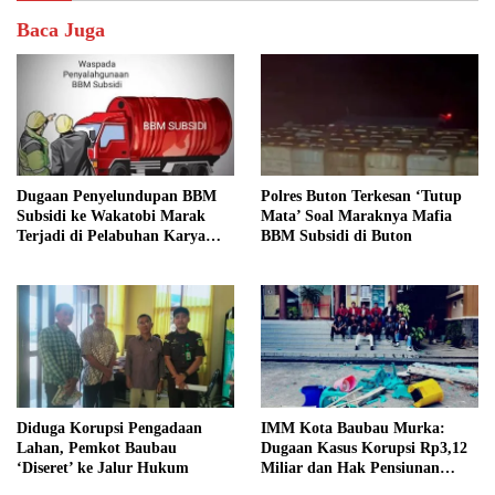
Baca Juga
Dugaan Penyelundupan BBM
Polres Buton Terkesan ‘Tutup
Subsidi ke Wakatobi Marak
Mata’ Soal Maraknya Mafia
Terjadi di Pelabuhan Karya
BBM Subsidi di Buton
Jaya, Warga Minta Aparat
Turun Awasi
Diduga Korupsi Pengadaan
IMM Kota Baubau Murka:
Lahan, Pemkot Baubau
Dugaan Kasus Korupsi Rp3,12
‘Diseret’ ke Jalur Hukum
Miliar dan Hak Pensiunan
Belum Tuntas, Kampus Diminta