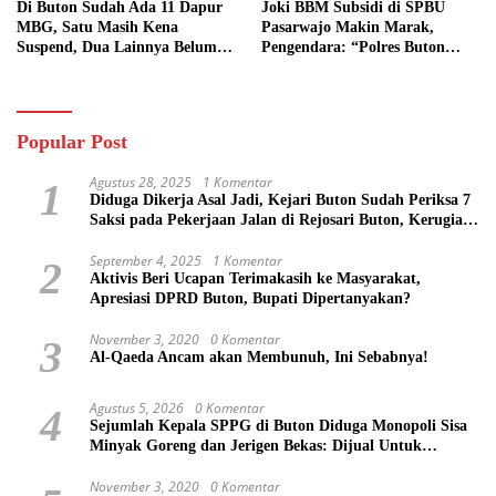
Di Buton Sudah Ada 11 Dapur
Joki BBM Subsidi di SPBU
MBG, Satu Masih Kena
Pasarwajo Makin Marak,
Suspend, Dua Lainnya Belum
Pengendara: “Polres Buton
Jalan
Dimana, Masa Mereka Tidak
Tahu”
Popular Post
Agustus 28, 2025
1 Komentar
1
Diduga Dikerja Asal Jadi, Kejari Buton Sudah Periksa 7
Saksi pada Pekerjaan Jalan di Rejosari Buton, Kerugian
Negara Capai Rp 100 Juta Lebih
September 4, 2025
1 Komentar
2
Aktivis Beri Ucapan Terimakasih ke Masyarakat,
Apresiasi DPRD Buton, Bupati Dipertanyakan?
November 3, 2020
0 Komentar
3
Al-Qaeda Ancam akan Membunuh, Ini Sebabnya!
Agustus 5, 2026
0 Komentar
4
Sejumlah Kepala SPPG di Buton Diduga Monopoli Sisa
Minyak Goreng dan Jerigen Bekas: Dijual Untuk
Keuntungan Pribadi
November 3, 2020
0 Komentar