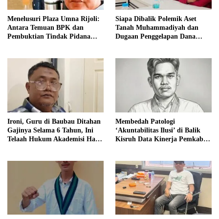
Menelusuri Plaza Umna Rijoli:
Siapa Dibalik Polemik Aset
Antara Temuan BPK dan
Tanah Muhammadiyah dan
Pembuktian Tindak Pidana
Dugaan Penggelapan Dana
Korupsi
Rp3,12 Miliar?
Ironi, Guru di Baubau Ditahan
Membedah Patologi
Gajinya Selama 6 Tahun, Ini
‘Akuntabilitas Ilusi’ di Balik
Telaah Hukum Akademisi Hadi
Kisruh Data Kinerja Pemkab
Supriyanto
Buton