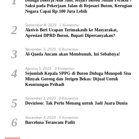
1
Diduga Dikerja Asal Jadi, Kejari Buton Sudah Periksa 7
Saksi pada Pekerjaan Jalan di Rejosari Buton, Kerugian
Negara Capai Rp 100 Juta Lebih
September 4, 2025
1 Komentar
2
Aktivis Beri Ucapan Terimakasih ke Masyarakat,
Apresiasi DPRD Buton, Bupati Dipertanyakan?
November 3, 2020
0 Komentar
3
Al-Qaeda Ancam akan Membunuh, Ini Sebabnya!
Agustus 5, 2026
0 Komentar
4
Sejumlah Kepala SPPG di Buton Diduga Monopoli Sisa
Minyak Goreng dan Jerigen Bekas: Dijual Untuk
Keuntungan Pribadi
November 3, 2020
0 Komentar
5
Dovizioso: Tak Perlu Menang untuk Jadi Juara Dunia
November 3, 2020
0 Komentar
6
Barcelona Terancam Pailit