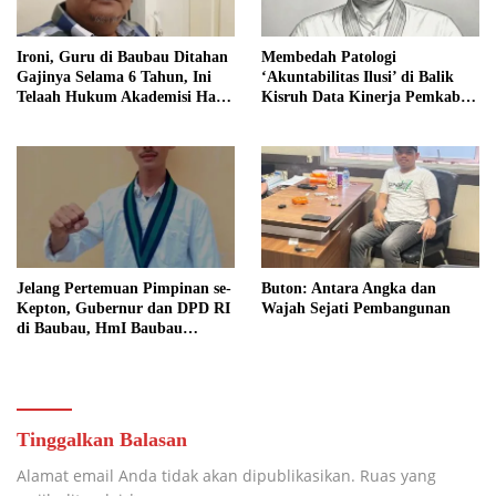
Ironi, Guru di Baubau Ditahan
Membedah Patologi
Gajinya Selama 6 Tahun, Ini
‘Akuntabilitas Ilusi’ di Balik
Telaah Hukum Akademisi Hadi
Kisruh Data Kinerja Pemkab
Supriyanto
Buton
Jelang Pertemuan Pimpinan se-
Buton: Antara Angka dan
Kepton, Gubernur dan DPD RI
Wajah Sejati Pembangunan
di Baubau, HmI Baubau
Nyatakan Sikap Kritis
Singgung Para Kada Soal Janji,
Termasuk Janji 6000 Lapangan
Kerja di Buton
Tinggalkan Balasan
Alamat email Anda tidak akan dipublikasikan.
Ruas yang