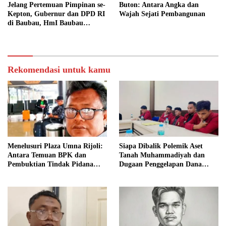
Jelang Pertemuan Pimpinan se-
Buton: Antara Angka dan
Kepton, Gubernur dan DPD RI
Wajah Sejati Pembangunan
di Baubau, HmI Baubau
Nyatakan Sikap Kritis
Singgung Para Kada Soal Janji,
Termasuk Janji 6000 Lapangan
Kerja di Buton
Rekomendasi untuk kamu
Menelusuri Plaza Umna Rijoli:
Siapa Dibalik Polemik Aset
Antara Temuan BPK dan
Tanah Muhammadiyah dan
Pembuktian Tindak Pidana
Dugaan Penggelapan Dana
Korupsi
Rp3,12 Miliar?