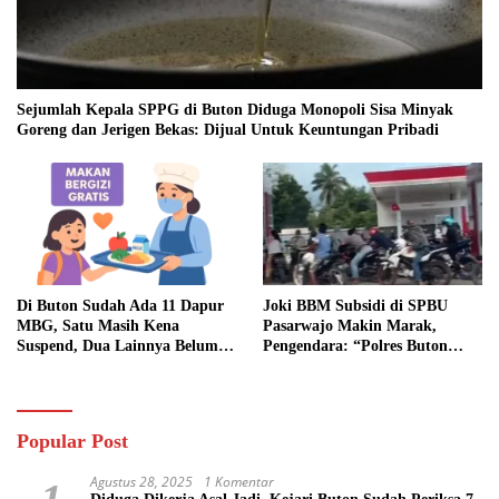
Sejumlah Kepala SPPG di Buton Diduga Monopoli Sisa Minyak
Goreng dan Jerigen Bekas: Dijual Untuk Keuntungan Pribadi
Di Buton Sudah Ada 11 Dapur
Joki BBM Subsidi di SPBU
MBG, Satu Masih Kena
Pasarwajo Makin Marak,
Suspend, Dua Lainnya Belum
Pengendara: “Polres Buton
Jalan
Dimana, Masa Mereka Tidak
Tahu”
Popular Post
Agustus 28, 2025
1 Komentar