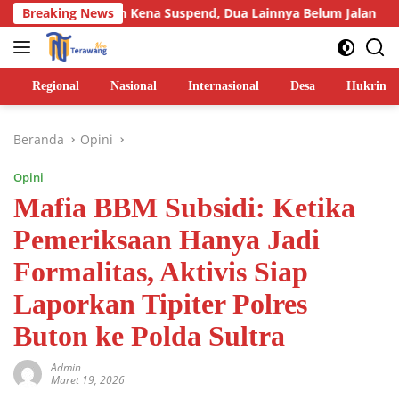
Langsung
sih Kena Suspend, Dua Lainnya Belum Jalan
Breaking News
Joki BBM S
ke
konten
Regional
Nasional
Internasional
Desa
Hukrim
Beranda
Opini
Opini
Mafia BBM Subsidi: Ketika
Pemeriksaan Hanya Jadi
Formalitas, Aktivis Siap
Laporkan Tipiter Polres
Buton ke Polda Sultra
Admin
Maret 19, 2026