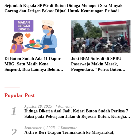
Sejumlah Kepala SPPG di Buton Diduga Monopoli Sisa Minyak
Goreng dan Jerigen Bekas: Dijual Untuk Keuntungan Pribadi
Di Buton Sudah Ada 11 Dapur
Joki BBM Subsidi di SPBU
MBG, Satu Masih Kena
Pasarwajo Makin Marak,
Suspend, Dua Lainnya Belum
Pengendara: “Polres Buton
Jalan
Dimana, Masa Mereka Tidak
Tahu”
Popular Post
Agustus 28, 2025
1 Komentar
1
Diduga Dikerja Asal Jadi, Kejari Buton Sudah Periksa 7
Saksi pada Pekerjaan Jalan di Rejosari Buton, Kerugian
Negara Capai Rp 100 Juta Lebih
September 4, 2025
1 Komentar
2
Aktivis Beri Ucapan Terimakasih ke Masyarakat,