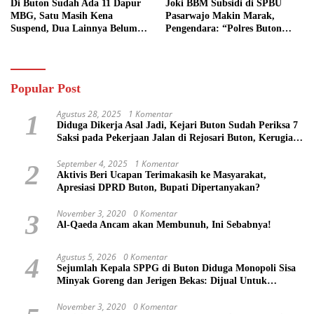
Di Buton Sudah Ada 11 Dapur
Joki BBM Subsidi di SPBU
MBG, Satu Masih Kena
Pasarwajo Makin Marak,
Suspend, Dua Lainnya Belum
Pengendara: “Polres Buton
Jalan
Dimana, Masa Mereka Tidak
Tahu”
Popular Post
Agustus 28, 2025
1 Komentar
1
Diduga Dikerja Asal Jadi, Kejari Buton Sudah Periksa 7
Saksi pada Pekerjaan Jalan di Rejosari Buton, Kerugian
Negara Capai Rp 100 Juta Lebih
September 4, 2025
1 Komentar
2
Aktivis Beri Ucapan Terimakasih ke Masyarakat,
Apresiasi DPRD Buton, Bupati Dipertanyakan?
November 3, 2020
0 Komentar
3
Al-Qaeda Ancam akan Membunuh, Ini Sebabnya!
Agustus 5, 2026
0 Komentar
4
Sejumlah Kepala SPPG di Buton Diduga Monopoli Sisa
Minyak Goreng dan Jerigen Bekas: Dijual Untuk
Keuntungan Pribadi
November 3, 2020
0 Komentar