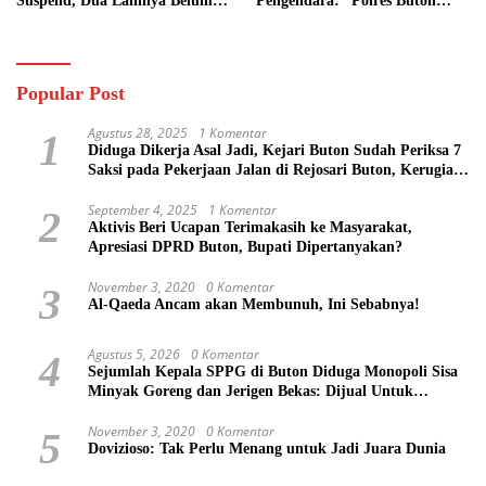
Suspend, Dua Lainnya Belum
Pengendara: “Polres Buton
Jalan
Dimana, Masa Mereka Tidak
Tahu”
Popular Post
Agustus 28, 2025
1 Komentar
1
Diduga Dikerja Asal Jadi, Kejari Buton Sudah Periksa 7
Saksi pada Pekerjaan Jalan di Rejosari Buton, Kerugian
Negara Capai Rp 100 Juta Lebih
September 4, 2025
1 Komentar
2
Aktivis Beri Ucapan Terimakasih ke Masyarakat,
Apresiasi DPRD Buton, Bupati Dipertanyakan?
November 3, 2020
0 Komentar
3
Al-Qaeda Ancam akan Membunuh, Ini Sebabnya!
Agustus 5, 2026
0 Komentar
4
Sejumlah Kepala SPPG di Buton Diduga Monopoli Sisa
Minyak Goreng dan Jerigen Bekas: Dijual Untuk
Keuntungan Pribadi
November 3, 2020
0 Komentar
5
Dovizioso: Tak Perlu Menang untuk Jadi Juara Dunia