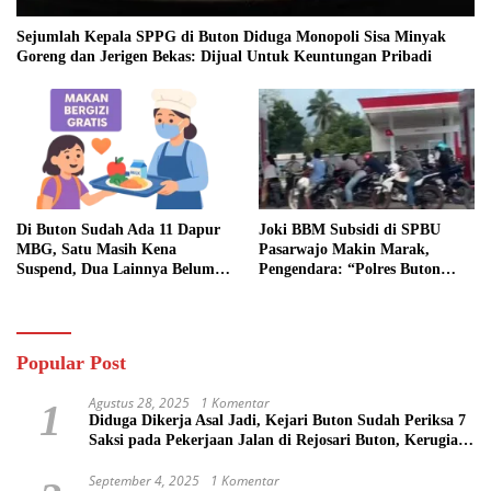
Sejumlah Kepala SPPG di Buton Diduga Monopoli Sisa Minyak
Goreng dan Jerigen Bekas: Dijual Untuk Keuntungan Pribadi
Di Buton Sudah Ada 11 Dapur
Joki BBM Subsidi di SPBU
MBG, Satu Masih Kena
Pasarwajo Makin Marak,
Suspend, Dua Lainnya Belum
Pengendara: “Polres Buton
Jalan
Dimana, Masa Mereka Tidak
Tahu”
Popular Post
Agustus 28, 2025
1 Komentar
1
Diduga Dikerja Asal Jadi, Kejari Buton Sudah Periksa 7
Saksi pada Pekerjaan Jalan di Rejosari Buton, Kerugian
Negara Capai Rp 100 Juta Lebih
September 4, 2025
1 Komentar