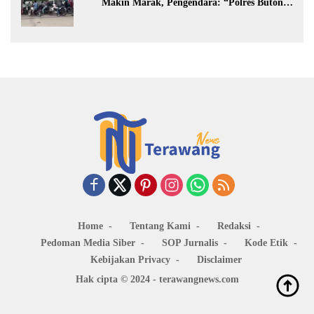
Makin Marak, Pengendara: “Polres Buton
Dimana, Masa Mereka Tidak Tahu”
Home
Tentang Kami
Redaksi
Pedoman Media Siber
SOP Jurnalis
Kode Etik
Kebijakan Privacy
Disclaimer
Hak cipta © 2024 - terawangnews.com