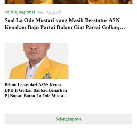
Politik
,
Regional
April 19, 2024
Soal La Ode Mustari yang Masih Berstatus ASN
Kenakan Baju Partai Dalam Giat Partai Golkar,
Sekretaris Golkar Sultra: Saya Kembalikan ke
Atasan Beliau, Pj Gubernur Belum Beri Komentar
Belum Lepas dari ASN: Ketua
DPD II Golkar Baubau Benarkan
Pj Bupati Buton La Ode Mustari
Hadir Dalam Giat Kader Golkar
di DPP
Selengkapnya