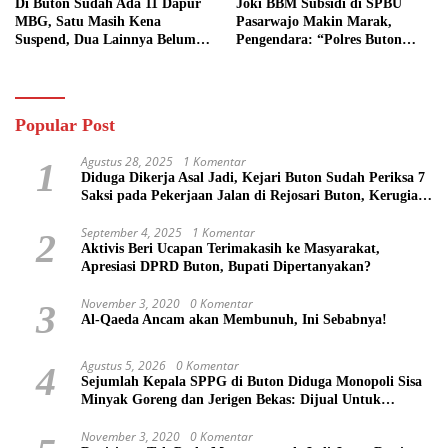
Di Buton Sudah Ada 11 Dapur
Joki BBM Subsidi di SPBU
MBG, Satu Masih Kena
Pasarwajo Makin Marak,
Suspend, Dua Lainnya Belum
Pengendara: “Polres Buton
Jalan
Dimana, Masa Mereka Tidak
Tahu”
Popular Post
Agustus 28, 2025
1 Komentar
1
Diduga Dikerja Asal Jadi, Kejari Buton Sudah Periksa 7
Saksi pada Pekerjaan Jalan di Rejosari Buton, Kerugian
Negara Capai Rp 100 Juta Lebih
September 4, 2025
1 Komentar
2
Aktivis Beri Ucapan Terimakasih ke Masyarakat,
Apresiasi DPRD Buton, Bupati Dipertanyakan?
November 3, 2020
0 Komentar
3
Al-Qaeda Ancam akan Membunuh, Ini Sebabnya!
Agustus 5, 2026
0 Komentar
4
Sejumlah Kepala SPPG di Buton Diduga Monopoli Sisa
Minyak Goreng dan Jerigen Bekas: Dijual Untuk
Keuntungan Pribadi
November 3, 2020
0 Komentar