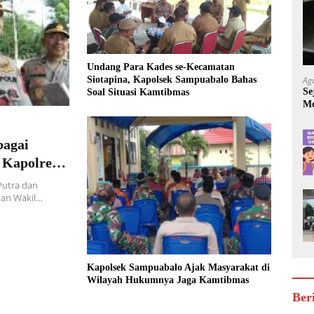
Undang Para Kades se-Kecamatan
Siotapina, Kapolsek Sampuabalo Bahas
Ag
Se
Soal Situasi Kamtibmas
Mo
Be
bagai
, Kapolres
aga
utra dan
 dan Wakil…
Kapolsek Sampuabalo Ajak Masyarakat di
Wilayah Hukumnya Jaga Kamtibmas
Ber