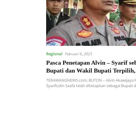
Regional
Februari 6, 2025
Pasca Penetapan Alvin – Syarif se
Bupati dan Wakil Bupati Terpilih
Buton Imbau Masyarakat Tetap J
TERAWANGNEWS.com, BUTON – Alvin Akawijaya P
Kamtibmas
Syarifudin Saafa telah ditetapkan sebagai Bupati