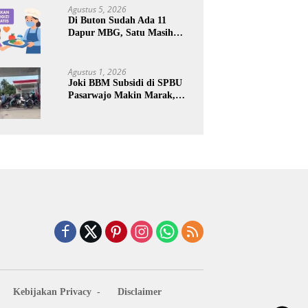
Keuntungan Pribadi
Agustus 5, 2026
Di Buton Sudah Ada 11
Dapur MBG, Satu Masih
Kena Suspend, Dua Lainnya
Belum Jalan
Agustus 1, 2026
Joki BBM Subsidi di SPBU
Pasarwajo Makin Marak,
Pengendara: “Polres Buton
Dimana, Masa Mereka Tidak
Tahu”
Kebijakan Privacy
Disclaimer