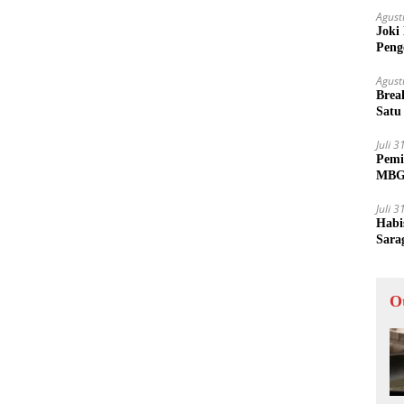
Agust
Joki
Peng
Tida
Agust
Brea
Satu
Juli 
Pemi
MBG 
Juli 
Habi
Sara
O