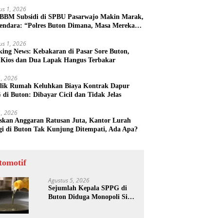
us 1, 2026
 BBM Subsidi di SPBU Pasarwajo Makin Marak,
endara: “Polres Buton Dimana, Masa Mereka
k Tahu”
us 1, 2026
king News: Kebakaran di Pasar Sore Buton,
 Kios dan Dua Lapak Hangus Terbakar
31, 2026
lik Rumah Keluhkan Biaya Kontrak Dapur
di Buton: Dibayar Cicil dan Tidak Jelas
31, 2026
skan Anggaran Ratusan Juta, Kantor Lurah
gi di Buton Tak Kunjung Ditempati, Ada Apa?
tomotif
Agustus 5, 2026
Sejumlah Kepala SPPG di
Buton Diduga Monopoli Sisa
Minyak Goreng dan Jerigen
Bekas: Dijual Untuk