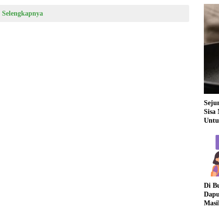
Selengkapnya
Seju
Sisa
Untu
Di B
Dapu
Masi
Dua 