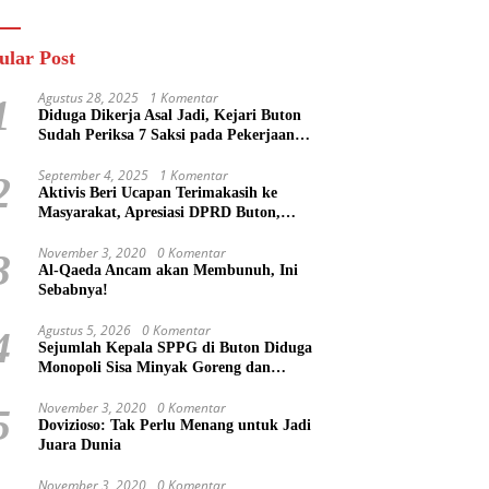
n
Masa Mereka Tidak
Tahu”
ular Post
Agustus 28, 2025
1 Komentar
1
Diduga Dikerja Asal Jadi, Kejari Buton
Sudah Periksa 7 Saksi pada Pekerjaan
Jalan di Rejosari Buton, Kerugian Negara
Capai Rp 100 Juta Lebih
September 4, 2025
1 Komentar
2
Aktivis Beri Ucapan Terimakasih ke
Masyarakat, Apresiasi DPRD Buton,
Bupati Dipertanyakan?
November 3, 2020
0 Komentar
3
Al-Qaeda Ancam akan Membunuh, Ini
Sebabnya!
Agustus 5, 2026
0 Komentar
4
Sejumlah Kepala SPPG di Buton Diduga
Monopoli Sisa Minyak Goreng dan
Jerigen Bekas: Dijual Untuk Keuntungan
Pribadi
November 3, 2020
0 Komentar
5
Dovizioso: Tak Perlu Menang untuk Jadi
Juara Dunia
November 3, 2020
0 Komentar