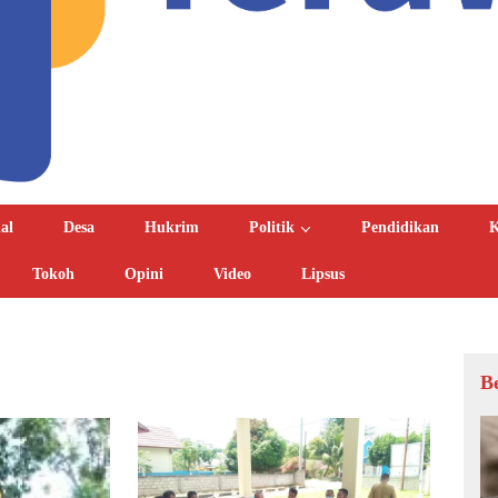
al
Desa
Hukrim
Politik
Pendidikan
K
Tokoh
Opini
Video
Lipsus
B