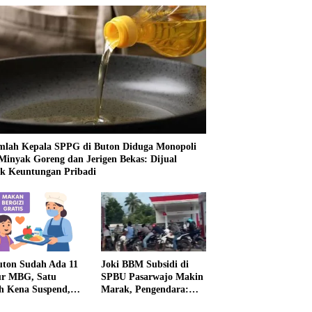
mlah Kepala SPPG di Buton Diduga Monopoli
 Minyak Goreng dan Jerigen Bekas: Dijual
k Keuntungan Pribadi
uton Sudah Ada 11
Joki BBM Subsidi di
r MBG, Satu
SPBU Pasarwajo Makin
h Kena Suspend,
Marak, Pengendara:
Lainnya Belum
“Polres Buton Dimana,