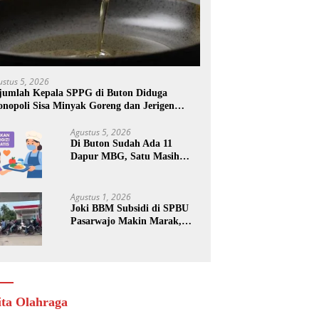
ustus 5, 2026
jumlah Kepala SPPG di Buton Diduga
nopoli Sisa Minyak Goreng dan Jerigen
kas: Dijual Untuk Keuntungan Pribadi
Agustus 5, 2026
Di Buton Sudah Ada 11
Dapur MBG, Satu Masih
Kena Suspend, Dua Lainnya
Belum Jalan
Agustus 1, 2026
Joki BBM Subsidi di SPBU
Pasarwajo Makin Marak,
Pengendara: “Polres Buton
Dimana, Masa Mereka Tidak
Tahu”
ita Olahraga