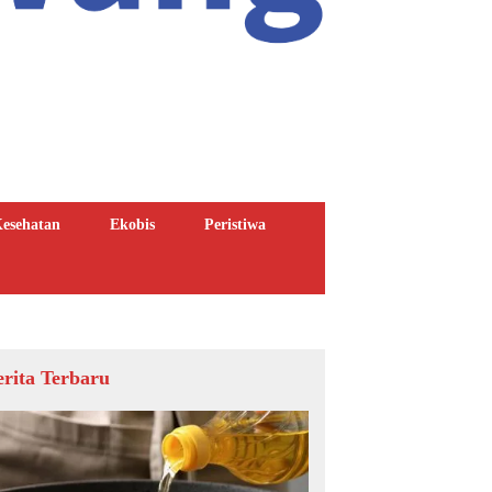
esehatan
Ekobis
Peristiwa
erita Terbaru