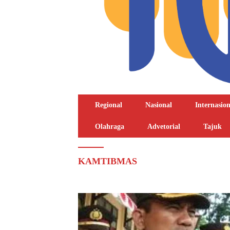
Regional
Nasional
Internasion
Olahraga
Advetorial
Tajuk
KAMTIBMAS