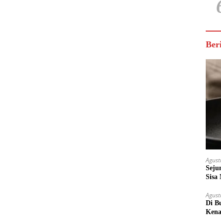
Ber
Agust
Seju
Sisa
Untu
Agust
Di B
Kena