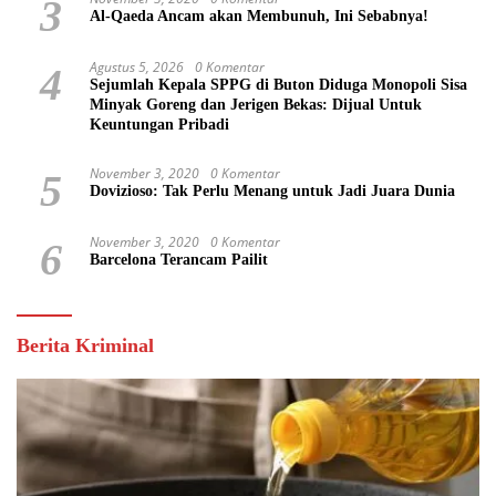
3
Al-Qaeda Ancam akan Membunuh, Ini Sebabnya!
Agustus 5, 2026
0 Komentar
4
Sejumlah Kepala SPPG di Buton Diduga Monopoli Sisa
Minyak Goreng dan Jerigen Bekas: Dijual Untuk
Keuntungan Pribadi
November 3, 2020
0 Komentar
5
Dovizioso: Tak Perlu Menang untuk Jadi Juara Dunia
November 3, 2020
0 Komentar
6
Barcelona Terancam Pailit
Berita Kriminal