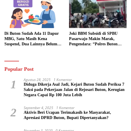
Di Buton Sudah Ada 11 Dapur
Joki BBM Subsidi di SPBU
MBG, Satu Masih Kena
Pasarwajo Makin Marak,
Suspend, Dua Lainnya Belum
Pengendara: “Polres Buton
Jalan
Dimana, Masa Mereka Tidak
Tahu”
Popular Post
Agustus 28, 2025
1 Komentar
1
Diduga Dikerja Asal Jadi, Kejari Buton Sudah Periksa 7
Saksi pada Pekerjaan Jalan di Rejosari Buton, Kerugian
Negara Capai Rp 100 Juta Lebih
September 4, 2025
1 Komentar
2
Aktivis Beri Ucapan Terimakasih ke Masyarakat,
Apresiasi DPRD Buton, Bupati Dipertanyakan?
November 3, 2020
0 Komentar