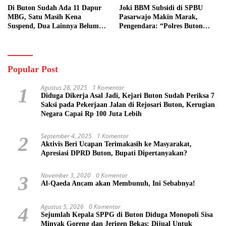
Di Buton Sudah Ada 11 Dapur
Joki BBM Subsidi di SPBU
MBG, Satu Masih Kena
Pasarwajo Makin Marak,
Suspend, Dua Lainnya Belum
Pengendara: “Polres Buton
Jalan
Dimana, Masa Mereka Tidak
Tahu”
Popular Post
Agustus 28, 2025
1 Komentar
1
Diduga Dikerja Asal Jadi, Kejari Buton Sudah Periksa 7
Saksi pada Pekerjaan Jalan di Rejosari Buton, Kerugian
Negara Capai Rp 100 Juta Lebih
September 4, 2025
1 Komentar
2
Aktivis Beri Ucapan Terimakasih ke Masyarakat,
Apresiasi DPRD Buton, Bupati Dipertanyakan?
November 3, 2020
0 Komentar
3
Al-Qaeda Ancam akan Membunuh, Ini Sebabnya!
Agustus 5, 2026
0 Komentar
4
Sejumlah Kepala SPPG di Buton Diduga Monopoli Sisa
Minyak Goreng dan Jerigen Bekas: Dijual Untuk