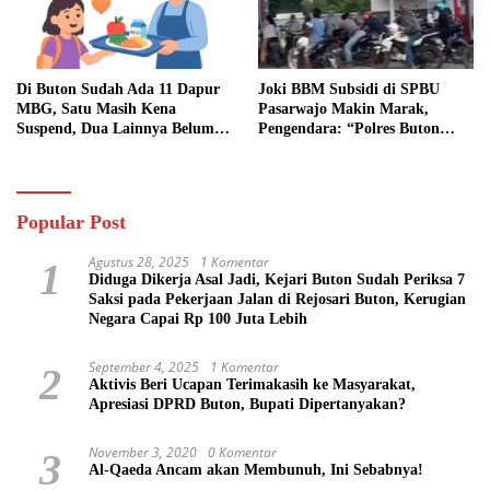
Di Buton Sudah Ada 11 Dapur
Joki BBM Subsidi di SPBU
MBG, Satu Masih Kena
Pasarwajo Makin Marak,
Suspend, Dua Lainnya Belum
Pengendara: “Polres Buton
Jalan
Dimana, Masa Mereka Tidak
Tahu”
Popular Post
Agustus 28, 2025
1 Komentar
1
Diduga Dikerja Asal Jadi, Kejari Buton Sudah Periksa 7
Saksi pada Pekerjaan Jalan di Rejosari Buton, Kerugian
Negara Capai Rp 100 Juta Lebih
September 4, 2025
1 Komentar
2
Aktivis Beri Ucapan Terimakasih ke Masyarakat,
Apresiasi DPRD Buton, Bupati Dipertanyakan?
November 3, 2020
0 Komentar
3
Al-Qaeda Ancam akan Membunuh, Ini Sebabnya!