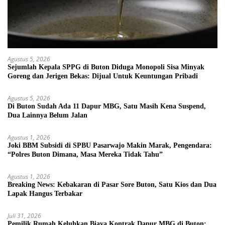
Agustus 5, 2026
Sejumlah Kepala SPPG di Buton Diduga Monopoli Sisa Minyak
Goreng dan Jerigen Bekas: Dijual Untuk Keuntungan Pribadi
Agustus 5, 2026
Di Buton Sudah Ada 11 Dapur MBG, Satu Masih Kena Suspend,
Dua Lainnya Belum Jalan
Agustus 1, 2026
Joki BBM Subsidi di SPBU Pasarwajo Makin Marak, Pengendara:
“Polres Buton Dimana, Masa Mereka Tidak Tahu”
Agustus 1, 2026
Breaking News: Kebakaran di Pasar Sore Buton, Satu Kios dan Dua
Lapak Hangus Terbakar
Juli 31, 2026
Pemilik Rumah Keluhkan Biaya Kontrak Dapur MBG di Buton: