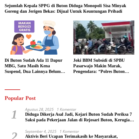
Sejumlah Kepala SPPG di Buton Diduga Monopoli Sisa Minyak
Goreng dan Jerigen Bekas: Dijual Untuk Keuntungan Pribadi
Di Buton Sudah Ada 11 Dapur
Joki BBM Subsidi di SPBU
MBG, Satu Masih Kena
Pasarwajo Makin Marak,
Suspend, Dua Lainnya Belum
Pengendara: “Polres Buton
Jalan
Dimana, Masa Mereka Tidak
Tahu”
Popular Post
Agustus 28, 2025
1 Komentar
1
Diduga Dikerja Asal Jadi, Kejari Buton Sudah Periksa 7
Saksi pada Pekerjaan Jalan di Rejosari Buton, Kerugian
Negara Capai Rp 100 Juta Lebih
September 4, 2025
1 Komentar
2
Aktivis Beri Ucapan Terimakasih ke Masyarakat,