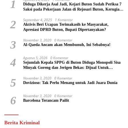
1
Diduga Dikerja Asal Jadi, Kejari Buton Sudah Periksa 7
Saksi pada Pekerjaan Jalan di Rejosari Buton, Kerugian
Negara Capai Rp 100 Juta Lebih
September 4, 2025
1 Komentar
2
Aktivis Beri Ucapan Terimakasih ke Masyarakat,
Apresiasi DPRD Buton, Bupati Dipertanyakan?
November 3, 2020
0 Komentar
3
Al-Qaeda Ancam akan Membunuh, Ini Sebabnya!
Agustus 5, 2026
0 Komentar
4
Sejumlah Kepala SPPG di Buton Diduga Monopoli Sisa
Minyak Goreng dan Jerigen Bekas: Dijual Untuk
Keuntungan Pribadi
November 3, 2020
0 Komentar
5
Dovizioso: Tak Perlu Menang untuk Jadi Juara Dunia
November 3, 2020
0 Komentar
6
Barcelona Terancam Pailit
Berita Kriminal