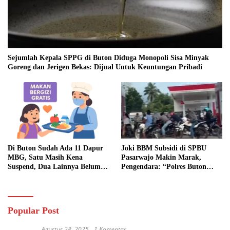
Sejumlah Kepala SPPG di Buton Diduga Monopoli Sisa Minyak
Goreng dan Jerigen Bekas: Dijual Untuk Keuntungan Pribadi
Di Buton Sudah Ada 11 Dapur
Joki BBM Subsidi di SPBU
MBG, Satu Masih Kena
Pasarwajo Makin Marak,
Suspend, Dua Lainnya Belum
Pengendara: “Polres Buton
Jalan
Dimana, Masa Mereka Tidak
Tahu”
Popular Post
Agustus 28, 2025
1 Komentar