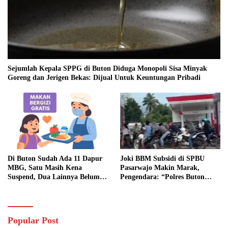
Sejumlah Kepala SPPG di Buton Diduga Monopoli Sisa Minyak
Goreng dan Jerigen Bekas: Dijual Untuk Keuntungan Pribadi
Di Buton Sudah Ada 11 Dapur
Joki BBM Subsidi di SPBU
MBG, Satu Masih Kena
Pasarwajo Makin Marak,
Suspend, Dua Lainnya Belum
Pengendara: “Polres Buton
Jalan
Dimana, Masa Mereka Tidak
Tahu”
Popular Post