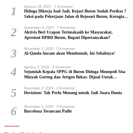
Agustus 28, 2025
1 Komentar
1
Diduga Dikerja Asal Jadi, Kejari Buton Sudah Periksa 7
Saksi pada Pekerjaan Jalan di Rejosari Buton, Kerugian
Negara Capai Rp 100 Juta Lebih
September 4, 2025
1 Komentar
2
Aktivis Beri Ucapan Terimakasih ke Masyarakat,
Apresiasi DPRD Buton, Bupati Dipertanyakan?
November 3, 2020
0 Komentar
3
Al-Qaeda Ancam akan Membunuh, Ini Sebabnya!
Agustus 5, 2026
0 Komentar
4
Sejumlah Kepala SPPG di Buton Diduga Monopoli Sisa
Minyak Goreng dan Jerigen Bekas: Dijual Untuk
Keuntungan Pribadi
November 3, 2020
0 Komentar
5
Dovizioso: Tak Perlu Menang untuk Jadi Juara Dunia
November 3, 2020
0 Komentar
6
Barcelona Terancam Pailit