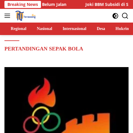
Langsung
Dua Lainnya Belum Jalan
Breaking News
Joki BBM Subsidi di SPBU Pasa
ke
konten
Regional
Nasional
Internasional
Desa
Hukrim
PERTANDINGAN SEPAK BOLA