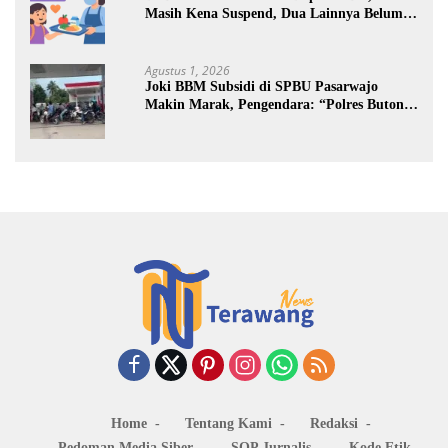
Masih Kena Suspend, Dua Lainnya Belum
Jalan
Agustus 1, 2026
Joki BBM Subsidi di SPBU Pasarwajo
Makin Marak, Pengendara: “Polres Buton
Dimana, Masa Mereka Tidak Tahu”
Home
Tentang Kami
Redaksi
Pedoman Media Siber
SOP Jurnalis
Kode Etik