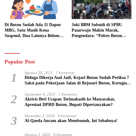
Di Buton Sudah Ada 11 Dapur
Joki BBM Subsidi di SPBU
MBG, Satu Masih Kena
Pasarwajo Makin Marak,
Suspend, Dua Lainnya Belum
Pengendara: “Polres Buton
Jalan
Dimana, Masa Mereka Tidak
Tahu”
Popular Post
Agustus 28, 2025
1 Komentar
1
Diduga Dikerja Asal Jadi, Kejari Buton Sudah Periksa 7
Saksi pada Pekerjaan Jalan di Rejosari Buton, Kerugian
Negara Capai Rp 100 Juta Lebih
September 4, 2025
1 Komentar
2
Aktivis Beri Ucapan Terimakasih ke Masyarakat,
Apresiasi DPRD Buton, Bupati Dipertanyakan?
November 3, 2020
0 Komentar
3
Al-Qaeda Ancam akan Membunuh, Ini Sebabnya!
Agustus 5, 2026
0 Komentar