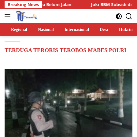
Langsung
 Dua Lainnya Belum Jalan
Breaking News
Joki BBM Subsidi di SPBU Pa
ke
konten
Regional
Nasional
Internasional
Desa
Hukrim
TERDUGA TERORIS TEROBOS MABES POLRI