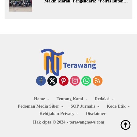
Makin Marak, Pengendara: “Polres Buton
Dimana, Masa Mereka Tidak Tahu”
Home
Tentang Kami
Redaksi
Pedoman Media Siber
SOP Jurnalis
Kode Etik
Kebijakan Privacy
Disclaimer
Hak cipta © 2024 - terawangnews.com