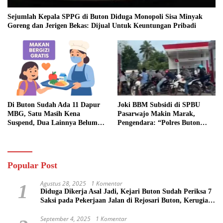
Sejumlah Kepala SPPG di Buton Diduga Monopoli Sisa Minyak
Goreng dan Jerigen Bekas: Dijual Untuk Keuntungan Pribadi
Di Buton Sudah Ada 11 Dapur
Joki BBM Subsidi di SPBU
MBG, Satu Masih Kena
Pasarwajo Makin Marak,
Suspend, Dua Lainnya Belum
Pengendara: “Polres Buton
Jalan
Dimana, Masa Mereka Tidak
Tahu”
Popular Post
Agustus 28, 2025
1 Komentar
1
Diduga Dikerja Asal Jadi, Kejari Buton Sudah Periksa 7
Saksi pada Pekerjaan Jalan di Rejosari Buton, Kerugian
Negara Capai Rp 100 Juta Lebih
September 4, 2025
1 Komentar