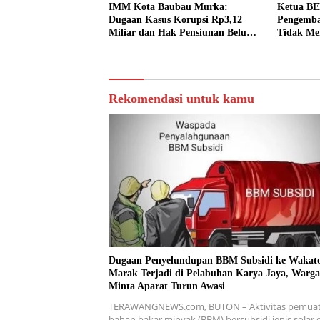
IMM Kota Baubau Murka:
Ketua B
Dugaan Kasus Korupsi Rp3,12
Pengemba
Miliar dan Hak Pensiunan Belum
Tidak Me
Tuntas, Kampus Diminta
Termasuk 
Bertanggung Jawab
Rekomendasi untuk kamu
Dugaan Penyelundupan BBM Subsidi ke Wakat
Marak Terjadi di Pelabuhan Karya Jaya, Warga
Minta Aparat Turun Awasi
TERAWANGNEWS.com, BUTON – Aktivitas pemua
bahan bakar minyak (BBM) bersubsidi jenis solar 