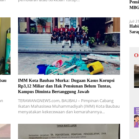
Pemi
MBG 
Juli 
Habi
Sara
O
bau
IMM Kota Baubau Murka: Dugaan Kasus Korupsi
Rp3,12 Miliar dan Hak Pensiunan Belum Tuntas,
Kampus Diminta Bertanggung Jawab
kan
TERAWANGNEWS.com, BAUBAU – Pimpinan Cabang
Ikatan Mahasiswa Muhammadiyah (IMM) Kota Baubau
menyatakan kekecewaan dan kemarahannya…