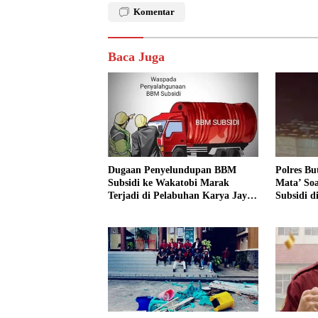
Komentar
Baca Juga
Dugaan Penyelundupan BBM
Polres Bu
Subsidi ke Wakatobi Marak
Mata’ So
Terjadi di Pelabuhan Karya Jaya,
Subsidi d
Warga Minta Aparat Turun Awasi