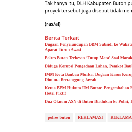
Tak hanya itu, DLH Kabupaten Buton 
proyek tersebut juga disebut tidak memi
(ras/al)
Berita Terkait
Dugaan Penyelundupan BBM Subsidi ke Wakatob
Aparat Turun Awasi
Polres Buton Terkesan ‘Tutup Mata’ Soal Mara
Diduga Korupsi Pengadaan Lahan, Pemkot Baub
IMM Kota Baubau Murka: Dugaan Kasus Korups
Diminta Bertanggung Jawab
Ketua BEM Hukum UM Buton: Pengembalian Ker
Hotel Fiktif
Dua Oknum ASN di Buton Diadukan ke Polisi,
polres buton
REKLAMASI
REKLAMA