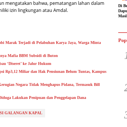
pun mengatakan bahwa, pematangan lahan dalam
Di B
liki izin lingkungan atau Amdal.
Dapu
Masi
Dua 
Jala
Pop
i Marak Terjadi di Pelabuhan Karya Jaya, Warga Minta
knya Mafia BBM Subsidi di Buton
au ‘Diseret’ ke Jalur Hukum
i Rp3,12 Miliar dan Hak Pensiunan Belum Tuntas, Kampus
ugian Negara Tidak Menghapus Pidana, Termasuk Bill
 Diduga Lakukan Penipuan dan Penggelapan Dana
SI GALANGAN KAPAL