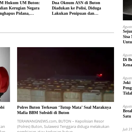
EM Hukum UM Buton:
Dua Oknum ASN di Buton
lian Kerugian Negara
Diadukan ke Polisi, Diduga
nghapus Pidana,
Lakukan Penipuan dan
Bill Hotel Fiktif
Penggelapan Dana
Agust
Seju
Sisa
Untu
Agust
Di B
Kena
Agust
Joki
Peng
Tida
Agust
obi
Polres Buton Terkesan ‘Tutup Mata’ Soal Maraknya
Brea
Mafia BBM Subsidi di Buton
Satu
TERAWANGNEWS.com, BUTON – Kepolisian Resor
tan
(Polres) Buton, Sulawesi Tenggara diduga melakukan
Juli 
dan
pembiaran atau terkesan ‘tutup…