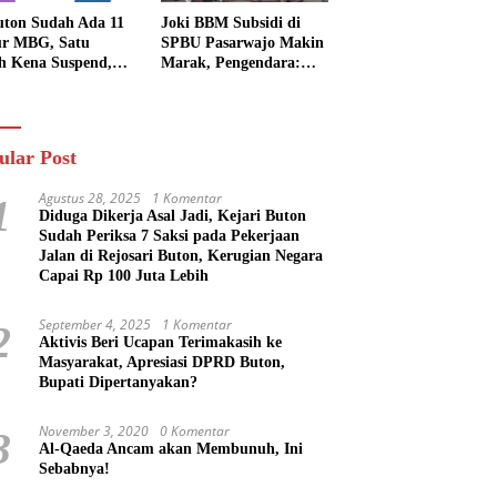
uton Sudah Ada 11
Joki BBM Subsidi di
r MBG, Satu
SPBU Pasarwajo Makin
h Kena Suspend,
Marak, Pengendara:
Lainnya Belum
“Polres Buton Dimana,
n
Masa Mereka Tidak
Tahu”
ular Post
Agustus 28, 2025
1 Komentar
1
Diduga Dikerja Asal Jadi, Kejari Buton
Sudah Periksa 7 Saksi pada Pekerjaan
Jalan di Rejosari Buton, Kerugian Negara
Capai Rp 100 Juta Lebih
September 4, 2025
1 Komentar
2
Aktivis Beri Ucapan Terimakasih ke
Masyarakat, Apresiasi DPRD Buton,
Bupati Dipertanyakan?
November 3, 2020
0 Komentar
3
Al-Qaeda Ancam akan Membunuh, Ini
Sebabnya!