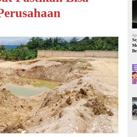
 Perusahaan
Ag
Se
Mo
Be