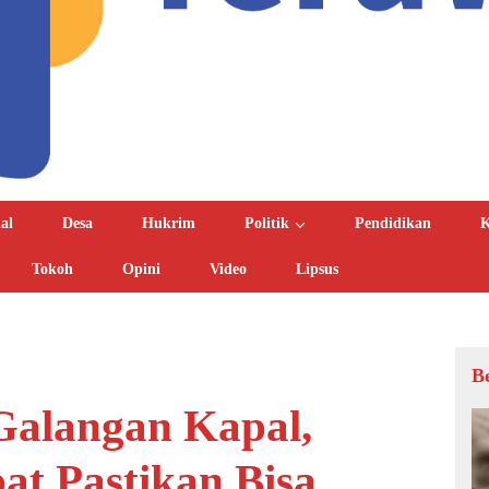
al
Desa
Hukrim
Politik
Pendidikan
K
Tokoh
Opini
Video
Lipsus
B
Galangan Kapal,
at Pastikan Bisa