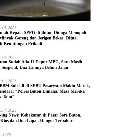
us 5, 2026
mlah Kepala SPPG di Buton Diduga Monopoli
 Minyak Goreng dan Jerigen Bekas: Dijual
k Keuntungan Pribadi
us 5, 2026
uton Sudah Ada 11 Dapur MBG, Satu Masih
 Suspend, Dua Lainnya Belum Jalan
us 1, 2026
 BBM Subsidi di SPBU Pasarwajo Makin Marak,
endara: “Polres Buton Dimana, Masa Mereka
k Tahu”
us 1, 2026
king News: Kebakaran di Pasar Sore Buton,
 Kios dan Dua Lapak Hangus Terbakar
31, 2026