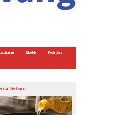
esehatan
Ekobis
Peristiwa
erita Terbaru