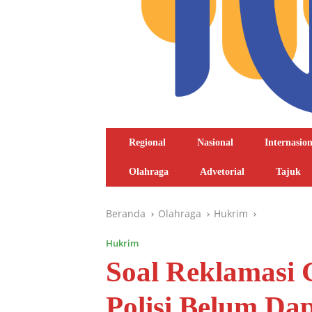
Regional
Nasional
Internasion
Olahraga
Advetorial
Tajuk
Beranda
Olahraga
Hukrim
Hukrim
Soal Reklamasi 
Polisi Belum Dap