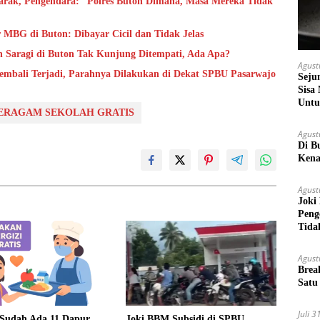
rak, Pengendara: “Polres Buton Dimana, Masa Mereka Tidak
MBG di Buton: Dibayar Cicil dan Tidak Jelas
h Saragi di Buton Tak Kunjung Ditempati, Ada Apa?
Agust
Kembali Terjadi, Parahnya Dilakukan di Dekat SPBU Pasarwajo
Seju
Sisa
Untu
ERAGAM SEKOLAH GRATIS
Agust
Di B
Kena
Agust
Joki
Peng
Tida
Agust
Brea
Satu
Juli 
 Sudah Ada 11 Dapur
Joki BBM Subsidi di SPBU