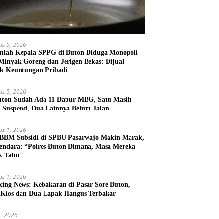
us 5, 2026
mlah Kepala SPPG di Buton Diduga Monopoli
 Minyak Goreng dan Jerigen Bekas: Dijual
k Keuntungan Pribadi
us 5, 2026
uton Sudah Ada 11 Dapur MBG, Satu Masih
 Suspend, Dua Lainnya Belum Jalan
us 1, 2026
 BBM Subsidi di SPBU Pasarwajo Makin Marak,
endara: “Polres Buton Dimana, Masa Mereka
k Tahu”
us 1, 2026
king News: Kebakaran di Pasar Sore Buton,
 Kios dan Dua Lapak Hangus Terbakar
31, 2026