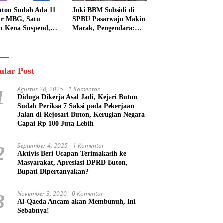
uton Sudah Ada 11
Joki BBM Subsidi di
r MBG, Satu
SPBU Pasarwajo Makin
h Kena Suspend,
Marak, Pengendara:
Lainnya Belum
“Polres Buton Dimana,
n
Masa Mereka Tidak
Tahu”
ular Post
Agustus 28, 2025
1 Komentar
1
Diduga Dikerja Asal Jadi, Kejari Buton
Sudah Periksa 7 Saksi pada Pekerjaan
Jalan di Rejosari Buton, Kerugian Negara
Capai Rp 100 Juta Lebih
September 4, 2025
1 Komentar
2
Aktivis Beri Ucapan Terimakasih ke
Masyarakat, Apresiasi DPRD Buton,
Bupati Dipertanyakan?
November 3, 2020
0 Komentar
3
Al-Qaeda Ancam akan Membunuh, Ini
Sebabnya!