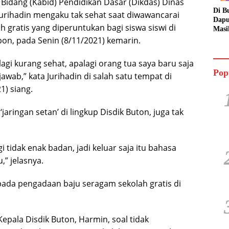
 Bidang (Kabid) Pendidikan Dasar (Dikdas) Dinas
Di B
Jurihadin mengaku tak sehat saat diwawancarai
Dapu
 gratis yang diperuntukan bagi siswa siswi di
Masi
Dua 
epon, pada Senin (8/11/2021) kemarin.
Jala
agi kurang sehat, apalagi orang tua saya baru saja
Pop
jawab,” kata Jurihadin di salah satu tempat di
1) siang.
‘jaringan setan’ di lingkup Disdik Buton, juga tak
agi tidak enak badan, jadi keluar saja itu bahasa
,” jelasnya.
pada pengadaan baju seragam sekolah gratis di
pala Disdik Buton, Harmin, soal tidak