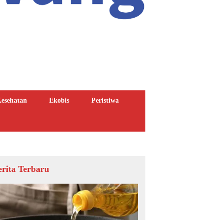
esehatan
Ekobis
Peristiwa
erita Terbaru