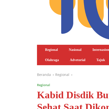
Regional
Nasional
Internasion
Olahraga
Advetorial
Tajuk
Beranda
Regional
Regional
Kabid Disdik B
Sehat Saat Diko