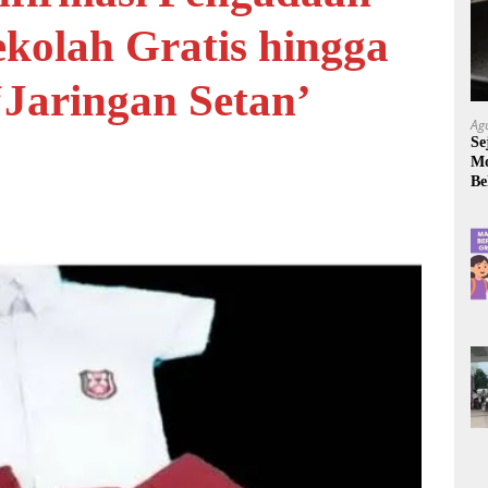
kolah Gratis hingga
‘Jaringan Setan’
Ag
Se
Mo
Be