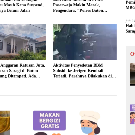
Pemi
u Masih Kena Suspend,
Pasarwajo Makin Marak,
MBG 
nya Belum Jalan
Pengendara: “Polres Buton
Dimana, Masa Mereka Tidak
Juli 
Tahu”
Habi
Sara
O
 Anggaran Ratusan Juta,
Aktivitas Penyedotan BBM
rah Saragi di Buton
Subsidi ke Jerigen Kembali
ung Ditempati, Ada
Terjadi, Parahnya Dilakukan di
Dekat SPBU Pasarwajo