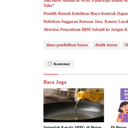
Joki BBM Subsidi di SPBU Pasarwajo Makin Ma
Tahu”
Pemilik Rumah Keluhkan Biaya Kontrak Dapur 
Habiskan Anggaran Ratusan Juta, Kantor Lura
Aktivitas Penyedotan BBM Subsidi ke Jerigen 
dinas pendidikan buton
disdik buton
S
Komentar
Baca Juga
Sejumlah Kepala SPPG di Buton
Di Buton