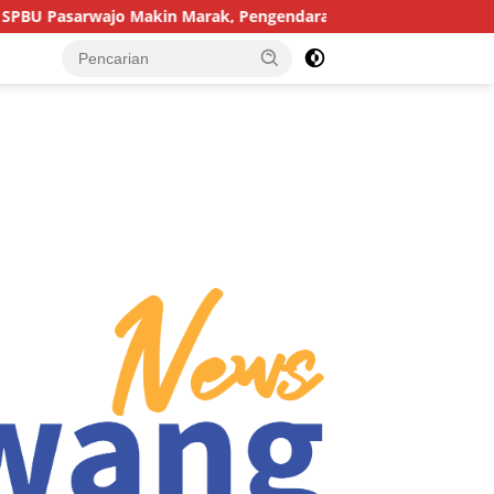
 Marak, Pengendara: “Polres Buton Dimana, Masa Mereka Tidak 