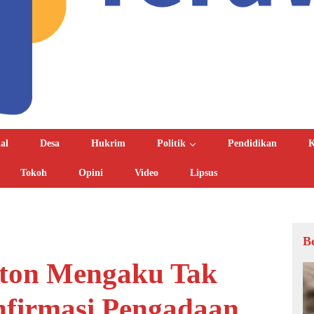
al
Desa
Hukrim
Politik
Pendidikan
K
Tokoh
Opini
Video
Lipsus
B
uton Mengaku Tak
nfirmasi Pengadaan