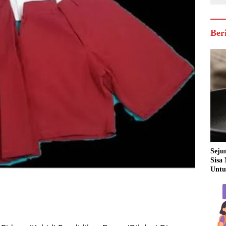
Ber
Seju
Sisa
Untu