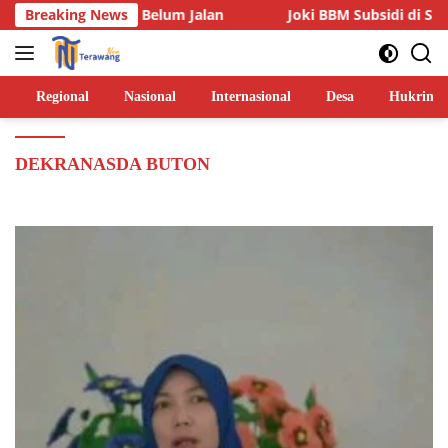
Langsung
ua Lainnya Belum Jalan
Breaking News
Joki BBM Subsidi di SPBU Pasar
ke
konten
Regional
Nasional
Internasional
Desa
Hukrim
DEKRANASDA BUTON