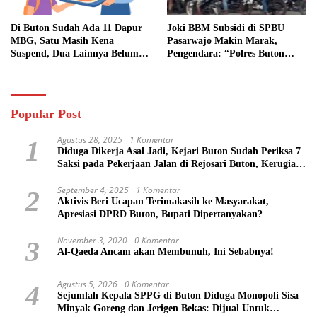
Di Buton Sudah Ada 11 Dapur
Joki BBM Subsidi di SPBU
MBG, Satu Masih Kena
Pasarwajo Makin Marak,
Suspend, Dua Lainnya Belum
Pengendara: “Polres Buton
Jalan
Dimana, Masa Mereka Tidak
Tahu”
Popular Post
Agustus 28, 2025
1 Komentar
1
Diduga Dikerja Asal Jadi, Kejari Buton Sudah Periksa 7
Saksi pada Pekerjaan Jalan di Rejosari Buton, Kerugian
Negara Capai Rp 100 Juta Lebih
September 4, 2025
1 Komentar
2
Aktivis Beri Ucapan Terimakasih ke Masyarakat,
Apresiasi DPRD Buton, Bupati Dipertanyakan?
November 3, 2020
0 Komentar
3
Al-Qaeda Ancam akan Membunuh, Ini Sebabnya!
Agustus 5, 2026
0 Komentar
4
Sejumlah Kepala SPPG di Buton Diduga Monopoli Sisa
Minyak Goreng dan Jerigen Bekas: Dijual Untuk