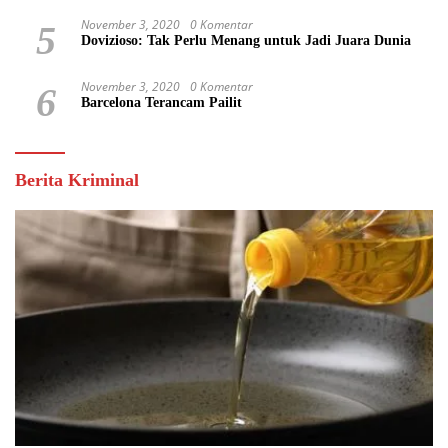
Keuntungan Pribadi
November 3, 2020
0 Komentar
5
Dovizioso: Tak Perlu Menang untuk Jadi Juara Dunia
November 3, 2020
0 Komentar
6
Barcelona Terancam Pailit
Berita Kriminal