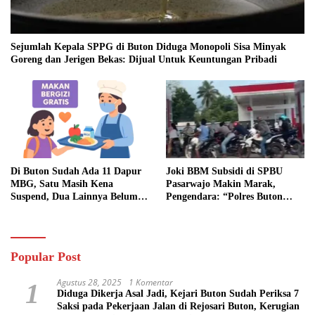
Sejumlah Kepala SPPG di Buton Diduga Monopoli Sisa Minyak
Goreng dan Jerigen Bekas: Dijual Untuk Keuntungan Pribadi
Di Buton Sudah Ada 11 Dapur
Joki BBM Subsidi di SPBU
MBG, Satu Masih Kena
Pasarwajo Makin Marak,
Suspend, Dua Lainnya Belum
Pengendara: “Polres Buton
Jalan
Dimana, Masa Mereka Tidak
Tahu”
Popular Post
Agustus 28, 2025
1 Komentar
1
Diduga Dikerja Asal Jadi, Kejari Buton Sudah Periksa 7
Saksi pada Pekerjaan Jalan di Rejosari Buton, Kerugian