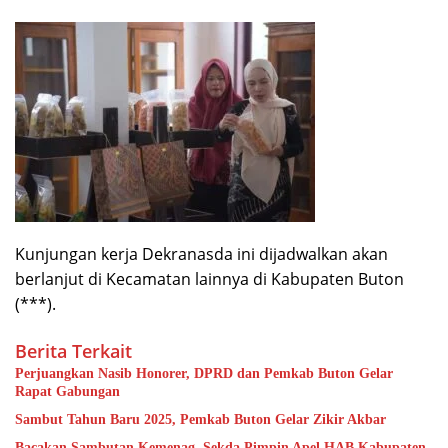
Kunjungan kerja Dekranasda ini dijadwalkan akan
berlanjut di Kecamatan lainnya di Kabupaten Buton
(***).
Berita Terkait
Perjuangkan Nasib Honorer, DPRD dan Pemkab Buton Gelar
Rapat Gabungan
Sambut Tahun Baru 2025, Pemkab Buton Gelar Zikir Akbar
Bacakan Sambutan Kemenag, Sekda Pimpin Apel HAB Kabupaten