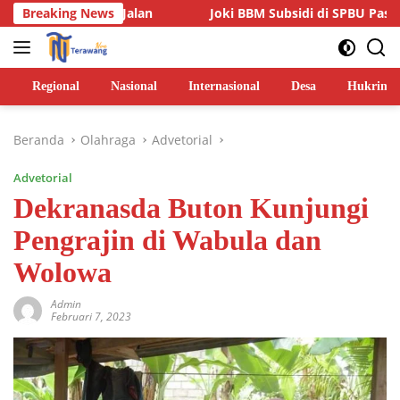
Langsung
Jalan
Breaking News
Joki BBM Subsidi di SPBU Pasarwajo Makin Marak,
ke
konten
Regional
Nasional
Internasional
Desa
Hukrim
Beranda
Olahraga
Advetorial
Advetorial
Dekranasda Buton Kunjungi
Pengrajin di Wabula dan
Wolowa
Admin
Februari 7, 2023